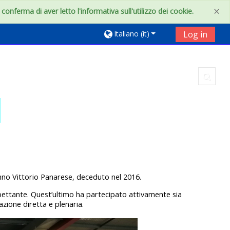
×
onferma di aver letto l'informativa sull'utilizzo dei cookie.
Italiano ‎(it)‎
Log in
Toggl
lunno Vittorio Panarese, deceduto nel 2016.
pettante. Quest’ultimo ha partecipato attivamente sia
ione diretta e plenaria.