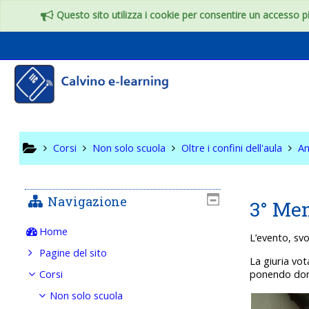
Vai al contenuto principale
Questo sito utilizza i cookie per consentire un accesso più
Oltre i c
Corsi
Non solo scuola
Oltre i confini dell'aula
An
Navigazione
3° Mem
Home
L’evento, svo
Pagine del sito
La giuria vo
Corsi
ponendo doma
Non solo scuola