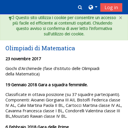
Vai al contenuto principale
Toggle search inpu
Log in
×
Questo sito utilizza i cookie per consentire un accesso
più facile ed efficiente ai contenuti ospitati. Chiudendo
questo avviso si conferma di aver letto l'informativa
sull'utilizzo dei cookie.
Olimpiadi di Matematica
23 novembre 2017
Giochi d'Archimede (fase d'istituto delle Olimpiadi
della
Matematica)
19 Gennaio 2018 Gara a squadra femminile.
Classificate in ottava posizione (su
37 squadre partecipanti).
Componenti: Aioanei Giorgiana III AII, Bistolfi
Federica classe
IV AL, Calvi Martina Paola II BL, Cartocci Martina classe
IV AL,
Cavanna Francesca classe I BL, Condorelli Valentina classe III
BL,
Moustati Rawan classe IV BL.
6 Febbraio 2018 Gara delle Prime