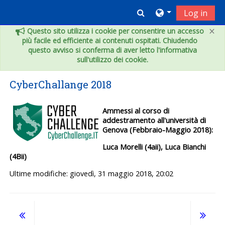
Vai al contenuto principale
Toggle search inpu
Log in
×
Questo sito utilizza i cookie per consentire un accesso
più facile ed efficiente ai contenuti ospitati. Chiudendo
questo avviso si conferma di aver letto l'informativa
sull'utilizzo dei cookie.
CyberChallange 2018
Ammessi al corso di
addestramento all'università di
Genova (Febbraio-Maggio 2018):
Luca Morelli (4aii), Luca Bianchi
(4Bii)
Ultime modifiche: giovedì, 31 maggio 2018, 20:02