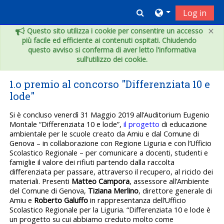
Vai al contenuto principale
Toggle search inpu
Log in
×
Questo sito utilizza i cookie per consentire un accesso
più facile ed efficiente ai contenuti ospitati. Chiudendo
questo avviso si conferma di aver letto l'informativa
sull'utilizzo dei cookie.
1.o premio al concorso "Differenziata 10 e
lode"
Si è concluso venerdì 31 Maggio 2019 all’Auditorium Eugenio
Montale “Differenziata 10 e lode”,
il progetto
di educazione
ambientale per le scuole creato da Amiu e dal Comune di
Genova – in collaborazione con Regione Liguria e con l’Ufficio
Scolastico Regionale – per comunicare a docenti, studenti e
famiglie il valore dei rifiuti partendo dalla raccolta
differenziata per passare, attraverso il recupero, al riciclo dei
materiali. Presenti
Matteo Campora
, assessore all’Ambiente
del Comune di Genova,
Tiziana Merlino
, direttore generale di
Amiu e
Roberto Galuffo
in rappresentanza dell’Ufficio
Scolastico Regionale per la Liguria. “Differenziata 10 e lode è
un progetto su cui abbiamo creduto molto come