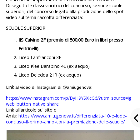
Di seguito le classi vincitrici del concorso, sezione scuole
superiori, del concorso legato alla produzione dello spot
video sul tema raccolta differenziata:
SCUOLE SUPERIORI:
IIS Calvino 2F (premio di 500.00 Euro in libri presso
Feltrinelli)
Liceo Lanfranconi 3F
Liceo Klee Barabino 4L (ex aequo)
Liceo Deledda 2 IR (ex aequo)
Link
al video di Instagram di @amiugenova:
https://www.instagram.com/p/
ByH9YSXlcG6/?utm_source=ig_
web_button_native_share
Link all'articolo sul sito di
Amiu:
https://www.amiu.genova.it/differenziata-10-e-lode-
concluso-il-primo-anno-con-la-premiazione-delle-scuole/