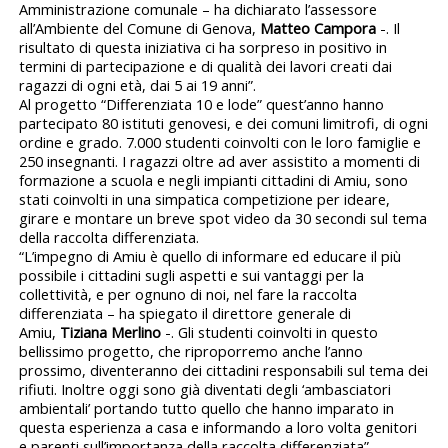
Amministrazione comunale – ha dichiarato l’assessore
all’Ambiente del Comune di Genova,
Matteo Campora
-. Il
risultato di questa iniziativa ci ha sorpreso in positivo in
termini di partecipazione e di qualità dei lavori creati dai
ragazzi di ogni età, dai 5 ai 19 anni”.
Al progetto “Differenziata 10 e lode” quest’anno hanno
partecipato 80 istituti genovesi, e dei comuni limitrofi, di ogni
ordine e grado. 7.000 studenti coinvolti con le loro famiglie e
250 insegnanti. I ragazzi oltre ad aver assistito a momenti di
formazione a scuola e negli impianti cittadini di Amiu, sono
stati coinvolti in una simpatica competizione per ideare,
girare e montare un breve spot video da 30 secondi sul tema
della raccolta differenziata.
“L’impegno di Amiu è quello di informare ed educare il più
possibile i cittadini sugli aspetti e sui vantaggi per la
collettività, e per ognuno di noi, nel fare la raccolta
differenziata – ha spiegato il direttore generale di
Amiu,
Tiziana Merlino
-. Gli studenti coinvolti in questo
bellissimo progetto, che riproporremo anche l’anno
prossimo, diventeranno dei cittadini responsabili sul tema dei
rifiuti. Inoltre oggi sono già diventati degli ‘ambasciatori
ambientali’ portando tutto quello che hanno imparato in
questa esperienza a casa e informando a loro volta genitori
e parenti sull’importanza della raccolta differenziata”.