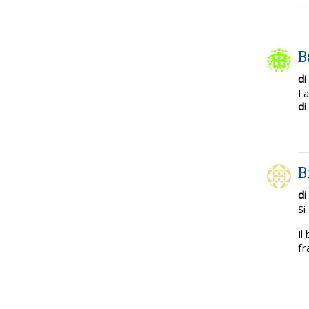
B
di
La
di
B
di
Si
Il
fr