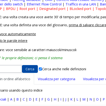
er dello switch
|
Ethernet Flow Control
|
Traffico in una LAN
|
Ban
TP | BPDU | Root port | Designated port | BLocked port | Topo
una volta creata una voce avete 30' di tempo per modificarla; pass
una volta definita una voce del glossario,
prima di salvare cliccar
a voce automaticamente
lo le parole intere
e: voce sensibile ai caratteri maiuscoli/minuscoli
le proprie definizioni; ci pensa il sistema
Cerca anche nelle definizioni
 in ordine alfabetico
Visualizza per categoria
Visualizza per
ossario usando questo indice
ciali
|
A
|
B
|
C
|
D
|
E
|
F
|
G
|
H
|
I
|
J
|
K
|
L
|
M
|
N
|
O
|
P