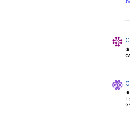
sw
di
C
C
di
Il
o 