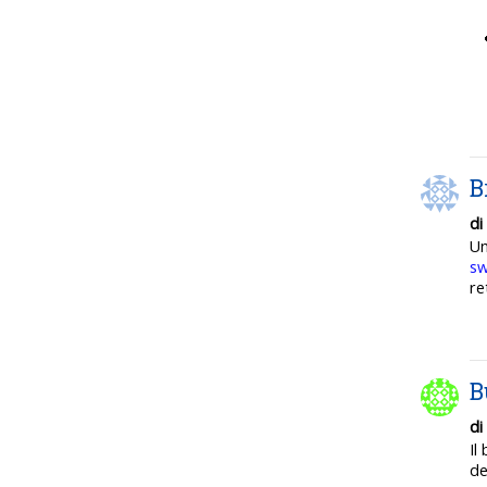
B
di
U
sw
re
B
di
Il
de