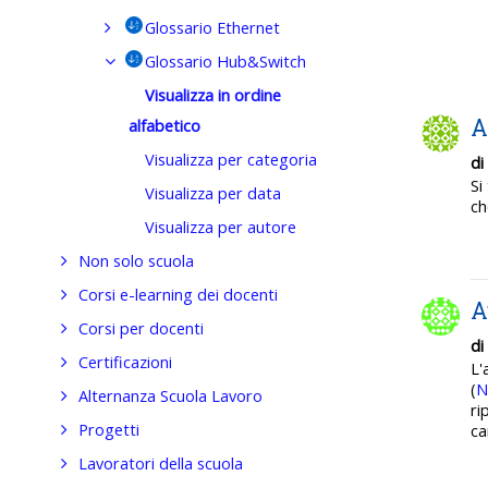
Glossario Ethernet
Glossario Hub&Switch
Visualizza in ordine
A
alfabetico
Visualizza per categoria
di
Si
Visualizza per data
ch
Visualizza per autore
Non solo scuola
Corsi e-learning dei docenti
A
Corsi per docenti
di
Certificazioni
L'
(
N
Alternanza Scuola Lavoro
ri
Progetti
ca
Lavoratori della scuola