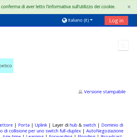
×
onferma di aver letto l'informativa sull'utilizzo dei cookie.
Italiano ‎(it)‎
Log in
Toggl
abetico
Versione stampabile
ettore
|
Porta
|
Uplink
| Layer di
hub
&
switch
|
Dominio di
 di collisione per uno switch full-duplex
|
AutoNegoziazione
|
Age time
|
Learning
|
Forwarding
|
Flooding
|
Broadcast