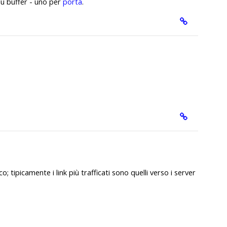
iù buffer - uno per
porta
.
co; tipicamente i link più trafficati sono quelli verso i server