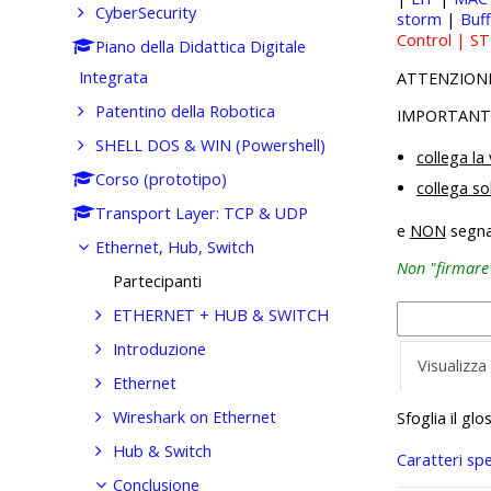
CyberSecurity
storm
|
Buff
Control | S
Piano della Didattica Digitale
Integrata
ATTENZIONE: 
Patentino della Robotica
IMPORTANTE: 
SHELL DOS & WIN (Powershell)
collega l
Corso (prototipo)
collega so
Transport Layer: TCP & UDP
e
NON
segnar
Ethernet, Hub, Switch
Non "firmare" 
Partecipanti
ETHERNET + HUB & SWITCH
Introduzione
Visualizza
Ethernet
Wireshark on Ethernet
Sfoglia il gl
Hub & Switch
Caratteri spe
Conclusione