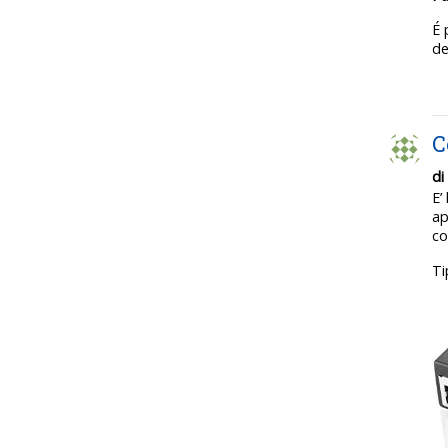
É 
de
C
di
E’
ap
co
Ti