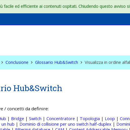
 facile ed efficiente ai contenuti ospitati. Chiudendo questo avviso si c
, Hub, Switch
Conclusione
Glossario Hub&Switch
Visualizza in ordine alf
ario Hub&Switch
e / concetti da definire:
Hub
|
Bridge
|
Switch
|
Concentratore
|
Topologia
|
Loop
|
Conn
r un hub
|
Dominio di collisione per uno switch half-duplex
|
Dominio
table
|
Filtering database
|
CAM
|
Content Addressable Memory