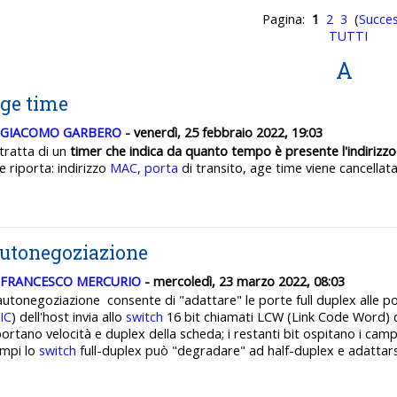
Pagina:
1
2
3
(
Succes
TUTTI
A
ge time
GIACOMO GARBERO
- venerdì, 25 febbraio 2022, 19:03
 tratta di un
timer che indica da quanto tempo è presente l'indirizz
e riporta: indirizzo
MAC
,
porta
di transito, age time viene cancellata
utonegoziazione
FRANCESCO MERCURIO
- mercoledì, 23 marzo 2022, 08:03
autonegoziazione consente di "adattare" le porte full duplex alle po
IC
) dell'host invia allo
switch
16 bit chiamati LCW (Link Code Word) co
portano velocità e duplex della scheda; i restanti bit ospitano i cam
mpi lo
switch
full-duplex può "degradare" ad half-duplex e adattarsi