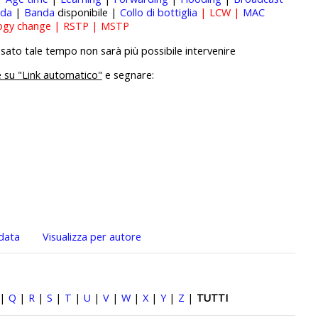
da
|
Banda
disponibile |
Collo di bottiglia
| LCW |
MAC
logy change | RSTP | MSTP
ato tale tempo non sarà più possibile intervenire
e su "Link automatico"
e segnare:
 data
Visualizza per autore
|
Q
|
R
|
S
|
T
|
U
|
V
|
W
|
X
|
Y
|
Z
|
TUTTI