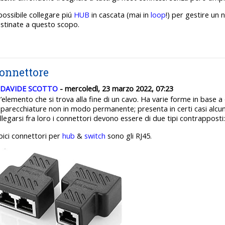
possibile collegare piú
HUB
in cascata (mai in
loop
!) per gestire un
stinate a questo scopo.
onnettore
DAVIDE SCOTTO
- mercoledì, 23 marzo 2022, 07:23
 l’elemento che si trova alla fine di un cavo.
Ha varie forme in base a 
parecchiature non in modo permanente; presenta in certi casi alcune
llegarsi fra loro i connettori devono essere di due tipi contrapposti:
pici connettori per
hub
&
switch
sono gli RJ45.