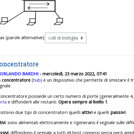
ias (parole alternative):
oncentratore
ORLANDO BARDHI
- mercoledì, 23 marzo 2022, 07:41
n
concentratore
(
hub
) é un dispositivo che permette di smistare il tr
gnale.
 concentratore possiede un certo numero di porte (generalmente 4, 8,
rta
e diffonderli alle restanti.
Opera
sempre
al
livello
1
.
istono due tipi di concentratori quelli
attivi
e quelli
passivi
:
tivi
: sono alimentati elettricamente e rigenerano il segnale sulle diff
ssivi
: diffondono il segnale a tutti gli host connessi senza però ampl