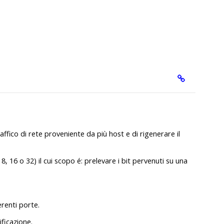
affico di rete proveniente da più host e di rigenerare il
 16 o 32) il cui scopo é: prelevare i bit pervenuti su una
erenti porte.
ificazione.