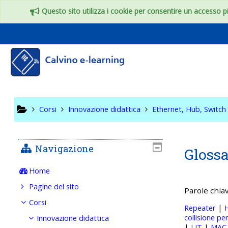
Vai al contenuto principale
Questo sito utilizza i cookie per consentire un accesso più
Ethernet
Corsi
Innovazione didattica
Ethernet, Hub, Switch
Navigazione
Gloss
Home
Pagine del sito
Parole chiav
Corsi
Repeater
|
collisione pe
Innovazione didattica
|
LIT
|
MAC 