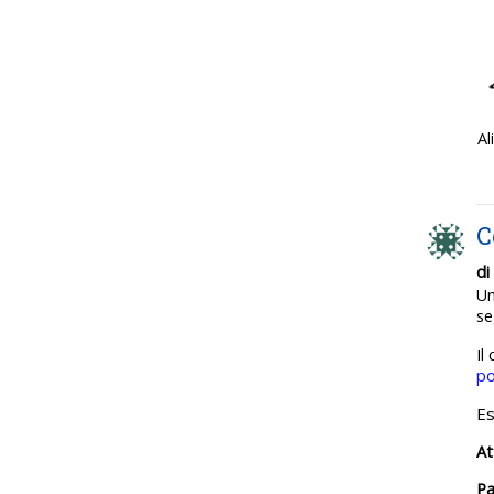
Al
C
di
U
se
Il
po
Es
At
Pa