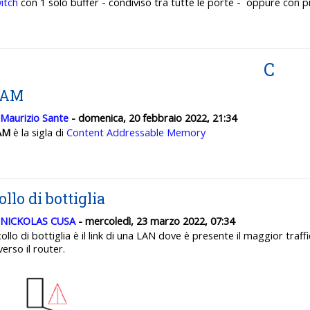
itch
con 1 solo buffer - condiviso tra tutte le porte - oppure con p
C
CAM
Maurizio Sante
- domenica, 20 febbraio 2022, 21:34
AM
è la sigla di
Content Addressable Memory
ollo di bottiglia
NICKOLAS CUSA
- mercoledì, 23 marzo 2022, 07:34
 collo di bottiglia è il link di una LAN dove è presente il maggior traffi
verso il router.