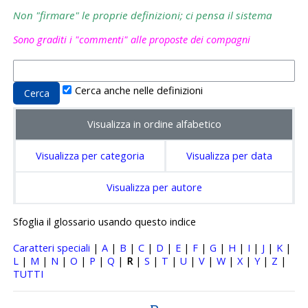
Non "firmare" le proprie definizioni; ci pensa il sistema
Sono graditi i "commenti" alle proposte dei compagni
Cerca anche nelle definizioni
Visualizza in ordine alfabetico
Visualizza per categoria
Visualizza per data
Visualizza per autore
Sfoglia il glossario usando questo indice
Caratteri speciali
|
A
|
B
|
C
|
D
|
E
|
F
|
G
|
H
|
I
|
J
|
K
|
L
|
M
|
N
|
O
|
P
|
Q
|
R
|
S
|
T
|
U
|
V
|
W
|
X
|
Y
|
Z
|
TUTTI