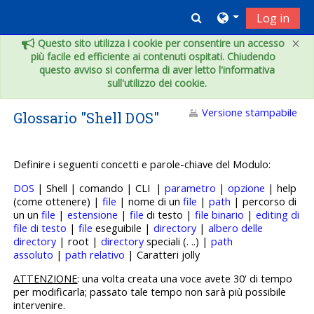
Vai al contenuto principale
Toggle search inpu
Log in
×
Questo sito utilizza i cookie per consentire un accesso
più facile ed efficiente ai contenuti ospitati. Chiudendo
questo avviso si conferma di aver letto l'informativa
sull'utilizzo dei cookie.
Versione stampabile
Glossario "Shell DOS"
Definire i seguenti concetti e p
arole-chiave del Modulo:
DOS
| Shell | comando | CLI |
parametro
|
opzione
| help
(come ottenere) |
file
| nome di un
file
|
path
| percorso di
un un
file
|
estensione
|
file
di testo |
file binario
|
editing di
file di testo
|
file
eseguibile |
directory
|
albero delle
directory
| root |
directory
speciali (. ..) |
path
assoluto
|
path relativo
| Caratteri jolly
ATTENZIONE
: una volta creata una voce avete 30' di tempo
per modificarla; passato tale tempo non sarà più possibile
intervenire.