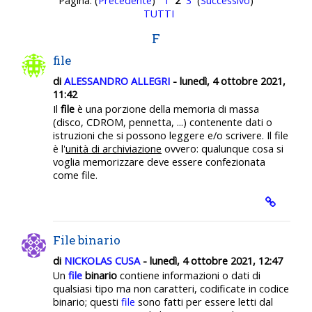
Pagina: (
Precedente
)
1
2
3
(
Successivo
)
TUTTI
F
file
di
ALESSANDRO ALLEGRI
- lunedì, 4 ottobre 2021,
11:42
Il
file
è una porzione della memoria di massa
(disco, CDROM, pennetta, ...) contenente dati o
istruzioni che si possono leggere e/o scrivere. Il file
è l'
unità di archiviazione
ovvero: qualunque cosa si
voglia memorizzare deve essere confezionata
come file.
File binario
di
NICKOLAS CUSA
- lunedì, 4 ottobre 2021, 12:47
Un
file
binario
contiene informazioni o dati di
qualsiasi tipo ma non caratteri, codificate in codice
binario; questi
file
sono fatti per essere letti dal