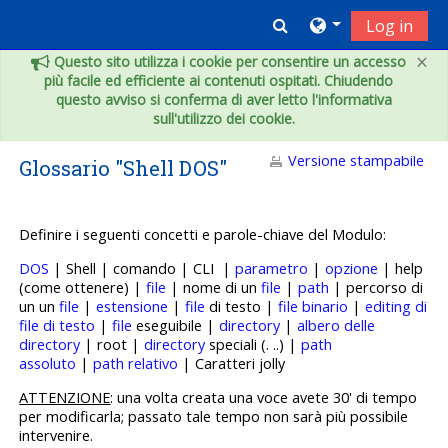
Vai al contenuto principale
Toggle search inpu
Log in
×
Questo sito utilizza i cookie per consentire un accesso
più facile ed efficiente ai contenuti ospitati. Chiudendo
questo avviso si conferma di aver letto l'informativa
sull'utilizzo dei cookie.
Versione stampabile
Glossario "Shell DOS"
Definire i seguenti concetti e p
arole-chiave del Modulo:
DOS
| Shell | comando | CLI |
parametro
|
opzione
| help
(come ottenere) |
file
| nome di un
file
|
path
| percorso di
un un
file
|
estensione
|
file
di testo |
file binario
|
editing di
file di testo
|
file
eseguibile |
directory
|
albero delle
directory
| root |
directory
speciali (. ..) |
path
assoluto
|
path relativo
| Caratteri jolly
ATTENZIONE
: una volta creata una voce avete 30' di tempo
per modificarla; passato tale tempo non sarà più possibile
intervenire.