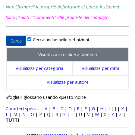
Non "firmare" le proprie definizioni; ci pensa il sistema
Sono graditi i "commenti" alle proposte dei compagni
Cerca anche nelle definizioni
Visualizza in ordine alfabetico
Visualizza per categoria
Visualizza per data
Visualizza per autore
Sfoglia il glossario usando questo indice
Caratteri speciali
|
A
|
B
|
C
|
D
|
E
|
F
|
G
|
H
|
I
|
J
|
K
|
L
|
M
|
N
|
O
|
P
|
Q
|
R
|
S
|
T
|
U
|
V
|
W
|
X
|
Y
|
Z
|
TUTTI