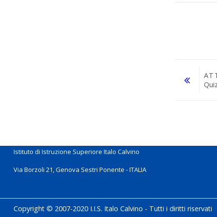
AT
Qui
Vai a...
Istituto di Istruzione Superiore Italo Calvino
Via Borzoli 21, Genova Sestri Ponente - ITALIA
Copyright © 2007-2020
I.I.S. Italo Calvino -
Tutti i diritti riservati