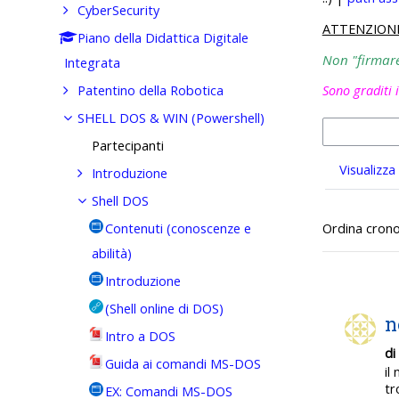
CyberSecurity
ATTENZION
Piano della Didattica Digitale
Non "firmare"
Integrata
Patentino della Robotica
Sono graditi 
SHELL DOS & WIN (Powershell)
Partecipanti
Visualizza
Introduzione
Shell DOS
Ordinato per
Contenuti (conoscenze e
Ordina cron
abilità)
Introduzione
(Shell online di DOS)
n
Intro a DOS
di
Guida ai comandi MS-DOS
il
tr
EX: Comandi MS-DOS