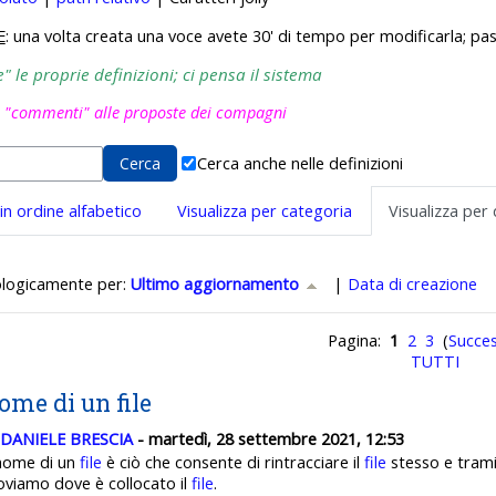
E
: una volta creata una voce avete 30' di tempo per modificarla; pas
 le proprie definizioni; ci pensa il sistema
i "commenti" alle proposte dei compagni
Cerca anche nelle definizioni
 in ordine alfabetico
Visualizza per categoria
Visualizza per
 Ultimo aggiornamento crescente
ologicamente per:
Ultimo aggiornamento
|
Data di creazione
Pagina:
1
2
3
(
Succes
TUTTI
ome di un file
DANIELE BRESCIA
- martedì, 28 settembre 2021, 12:53
 nome di un
file
è ciò che consente di rintracciare il
file
stesso e trami
oviamo dove è collocato il
file
.