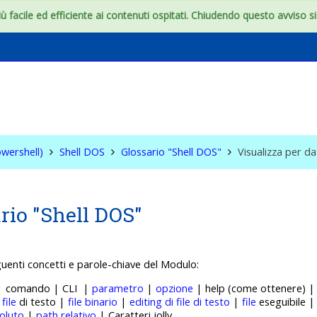
 facile ed efficiente ai contenuti ospitati. Chiudendo questo avviso si c
S & WIN (Powershell)
wershell)
Shell DOS
Glossario "Shell DOS"
Visualizza per d
rio "Shell DOS"
guenti concetti e p
arole-chiave del Modulo:
 | comando | CLI |
parametro
|
opzione
| help (come ottenere) 
|
file
di testo |
file binario
|
editing di file di testo
|
file
eseguibile 
oluto
|
path relativo
| Caratteri jolly