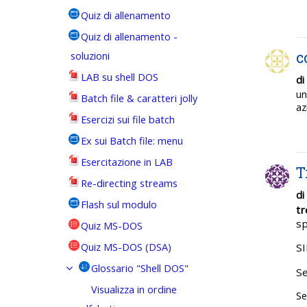
Quiz di allenamento
Quiz di allenamento -
c
soluzioni
LAB su shell DOS
di
un
Batch file & caratteri jolly
az
Esercizi sui file batch
Ex sui Batch file: menu
Esercitazione in LAB
T
Re-directing streams
di
Flash sul modulo
tr
sp
Quiz MS-DOS
Quiz MS-DOS (DSA)
S
Glossario "Shell DOS"
Se
Visualizza in ordine
Se