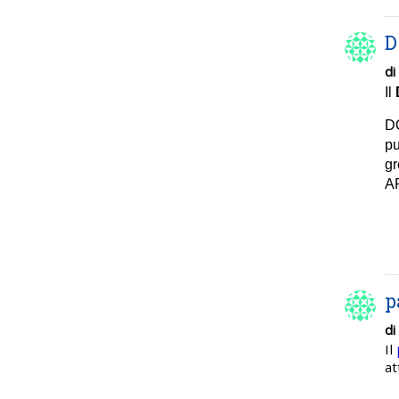
D
di
Il
DO
pu
gr
AP
p
di
Il
at