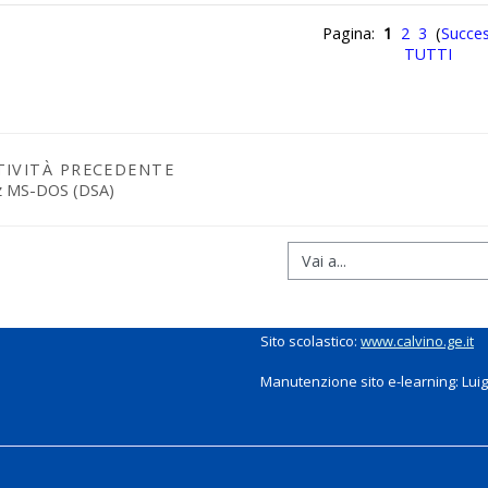
Pagina:
1
2
3
(
Succes
TUTTI
TIVITÀ PRECEDENTE
z MS-DOS (DSA)
Sito scolastico:
www.calvino.ge.it
Manutenzione sito e-learning: Luigi