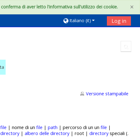
×
onferma di aver letto l'informativa sull'utilizzo dei cookie.
Italiano ‎(it)‎
Log in
Toggl
ata
Versione stampabile
|
file
| nome di un
file
|
path
| percorso di un un
file
|
|
directory
|
albero delle directory
| root |
directory
speciali (.