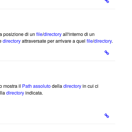
la posizione di un
file
/
directory
all'interno di un
le
directory
attraversate per arrivare a quel
file
/
directory
.
o mostra il
Path assoluto
della
directory
in cui ci
ella
directory
indicata.