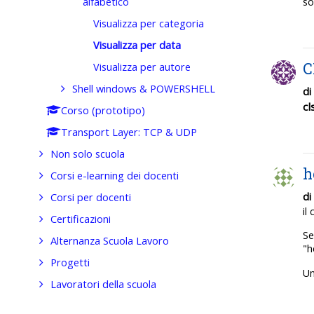
so
alfabetico
Visualizza per categoria
Visualizza per data
C
Visualizza per autore
Shell windows & POWERSHELL
di
cl
Corso (prototipo)
Transport Layer: TCP & UDP
Non solo scuola
h
Corsi e-learning dei docenti
di
Corsi per docenti
il
Certificazioni
Se
Alternanza Scuola Lavoro
"h
Progetti
Un
Lavoratori della scuola