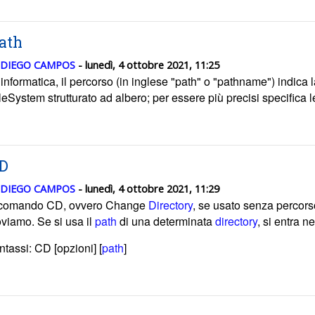
ath
DIEGO CAMPOS
- lunedì, 4 ottobre 2021, 11:25
 informatica, il percorso (in inglese "path" o "pathname") indica 
leSystem strutturato ad albero; per essere più precisi specifica 
D
DIEGO CAMPOS
- lunedì, 4 ottobre 2021, 11:29
 comando CD, ovvero Change
Directory
, se usato senza percors
oviamo. Se
si usa il
path
di una determinata
directory
, si entra n
ntassi: CD [opzioni] [
path
]