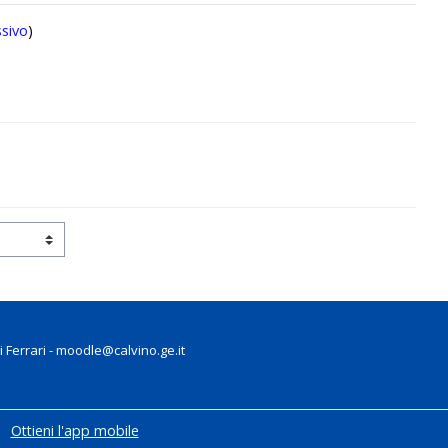
sivo
)
 Ferrari - moodle@calvino.ge.it
Ottieni l'app mobile