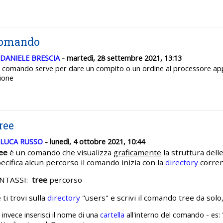
omando
DANIELE BRESCIA
- martedì, 28 settembre 2021, 13:13
 comando serve per dare un compito o un ordine al processore app
ione
ree
LUCA RUSSO
- lunedì, 4 ottobre 2021, 10:44
ee
è un comando che visualizza
graficamente
la struttura dell
ecifica alcun percorso il comando inizia con la
directory
corren
INTASSI:
tree
percorso
 ti trovi sulla
directory
"users" e scrivi il comando tree da solo,
 invece inserisci il nome di una
cartella
all'interno del comando - es: