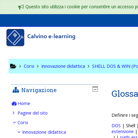
Vai al contenuto principale
Questo sito utilizza i cookie per consentire un accesso più
SHELL DO
Corsi
Innovazione didattica
SHELL DOS & WIN (Po
Navigazione
Glossa
Home
Pagine del sito
Definire i se
Corsi
DOS
| Shell
estensione
Innovazione didattica
..) |
path ass