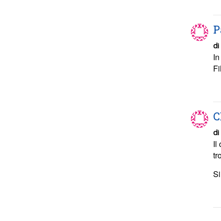
P
di
In
Fi
C
di
Il
tr
Si