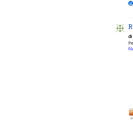
R
di
P
fi