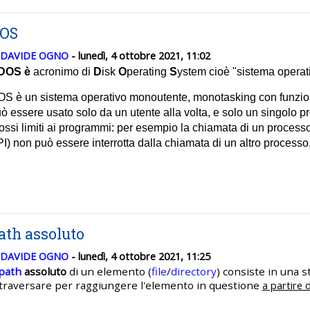
OS
DAVIDE OGNO
- lunedì, 4 ottobre 2021, 11:02
DOS è
acronimo di
D
isk
O
perating
S
ystem cioè "sistema operati
S è un sistema operativo monoutente, monotasking con funzionali
ò essere usato solo da un utente alla volta, e solo un singolo 
ossi limiti ai programmi: per esempio la chiamata di un process
I) non può essere interrotta dalla chiamata di un altro processo,
ath assoluto
DAVIDE OGNO
- lunedì, 4 ottobre 2021, 11:25
path
assoluto
di un elemento (
file
/
directory
) consiste in una s
traversare per raggiungere l'elemento in questione
a partire 