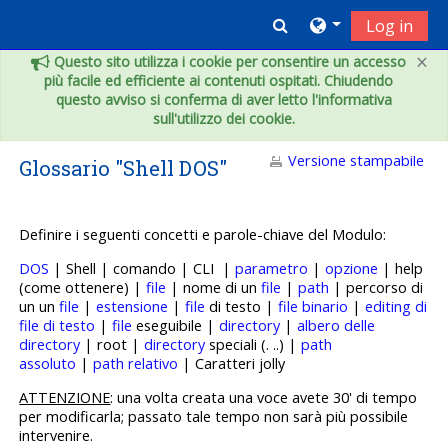
Vai al contenuto principale
Toggle search inpu
Log in
×
Questo sito utilizza i cookie per consentire un accesso
più facile ed efficiente ai contenuti ospitati. Chiudendo
questo avviso si conferma di aver letto l'informativa
sull'utilizzo dei cookie.
Versione stampabile
Glossario "Shell DOS"
Definire i seguenti concetti e p
arole-chiave del Modulo:
DOS
| Shell | comando | CLI |
parametro
|
opzione
| help
(come ottenere) |
file
| nome di un
file
|
path
| percorso di
un un
file
|
estensione
|
file
di testo |
file binario
|
editing di
file di testo
|
file
eseguibile |
directory
|
albero delle
directory
| root |
directory
speciali (. ..) |
path
assoluto
|
path relativo
| Caratteri jolly
ATTENZIONE
: una volta creata una voce avete 30' di tempo
per modificarla; passato tale tempo non sarà più possibile
intervenire.