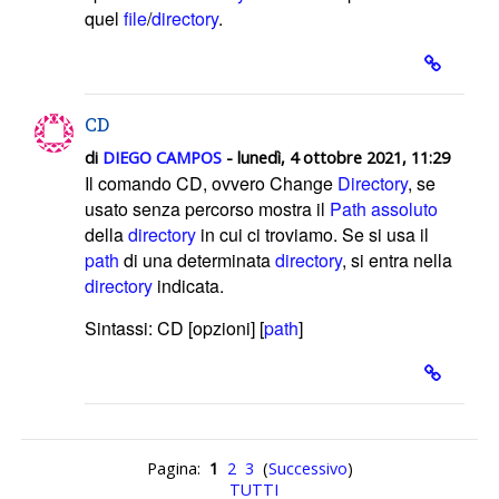
quel
file
/
directory
.
CD
di
DIEGO CAMPOS
- lunedì, 4 ottobre 2021, 11:29
Il comando CD, ovvero Change
Directory
, se
usato senza percorso mostra il
Path assoluto
della
directory
in cui ci troviamo. Se
si usa il
path
di una determinata
directory
, si entra nella
directory
indicata.
Sintassi: CD [opzioni] [
path
]
Pagina:
1
2
3
(
Successivo
)
TUTTI