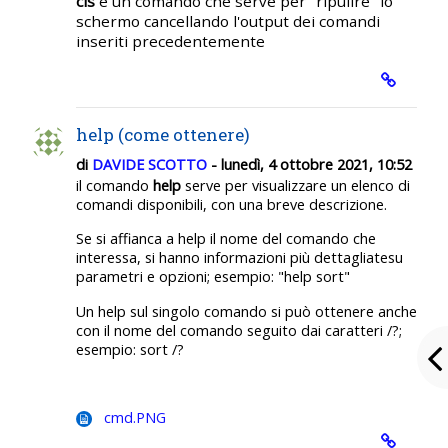
cls
è un comando che serve per "ripulire" lo
schermo cancellando l'output dei comandi
inseriti precedentemente
help (come ottenere)
di
DAVIDE SCOTTO
- lunedì, 4 ottobre 2021, 10:52
il comando
help
serve per visualizzare un elenco di
comandi disponibili, con una breve descrizione.
Se si affianca a help il nome del comando che
interessa, si hanno informazioni più dettagliatesu
parametri e opzioni; esempio: "help sort"
Un help sul singolo comando si può ottenere anche
con il nome del comando seguito dai caratteri /?;
esempio: sort /?
cmd.PNG