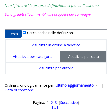
Non "firmare" le proprie definizioni; ci pensa il sistema
Sono graditi i "commenti" alle proposte dei compagni
Cerca anche nelle definizioni
Visualizza in ordine alfabetico
Visualizza per categoria
Visualizza per data
Visualizza per autore
Ordinato per Ultimo aggiornamento crescente
Ordina cronologicamente per:
Ultimo aggiornamento
|
Data di creazione
Pagina:
1
2
3
(
Successivo
)
TUTTI