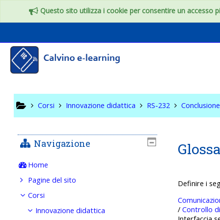
Vai al contenuto principale
Questo sito utilizza i cookie per consentire un accesso più
RS-232
Corsi
Innovazione didattica
RS-232
Conclusion
Navigazione
Glossa
Home
Pagine del sito
Definire i se
Corsi
Comunicazion
/
Controllo d
Innovazione didattica
Interfaccia s