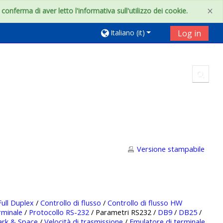
×
onferma di aver letto l'informativa sull'utilizzo dei cookie.
Italiano ‎(it)‎
Log in
Toggl
Versione stampabile
Full Duplex
/
Controllo di flusso
/
Controllo di flusso HW
rminale
/
Protocollo RS-232
/ Parametri RS232 /
DB9
/
DB25
/
rk & Space
/
Velocità di trasmissione
/
Emulatore di terminale