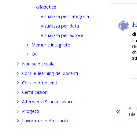
alfabetico
Visualizza per categoria
H
Visualizza per data
di
Visualizza per autore
La
Memorie integrate
di
ch
I2C
st
Non solo scuola
Corsi e-learning dei docenti
Corsi per docenti
Certificazioni
Alternanza Scuola Lavoro
AT
Progetti
File
Lavoratori della scuola
Vai a...