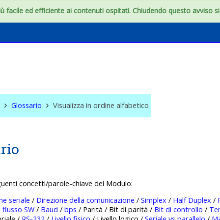
 facile ed efficiente ai contenuti ospitati. Chiudendo questo avviso si c
e
Glossario
Visualizza in ordine alfabetico
rio
guenti concetti/parole-chiave del Modulo:
e seriale
/
Direzione della comunicazione
/
Simplex
/
Half Duplex
/
i flusso SW
/
Baud
/
bps
/ Parità / Bit di parità /
Bit di controllo
/
Te
eriale /
RS-232
/
Livello fisico
/ Livello logico /
Seriale vs parallelo
/
Ma