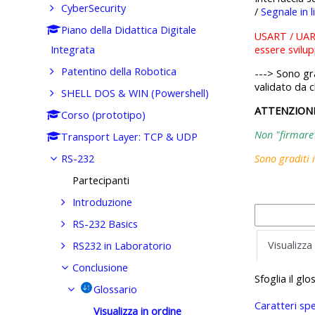
CyberSecurity
/
Segnale in l
Piano della Didattica Digitale
USART / UART
essere svilu
Integrata
Patentino della Robotica
---> Sono gra
validato da c
SHELL DOS & WIN (Powershell)
ATTENZION
Corso (prototipo)
Non "firmare" 
Transport Layer: TCP & UDP
RS-232
Sono graditi 
Partecipanti
Introduzione
RS-232 Basics
Visualizza
RS232 in Laboratorio
Conclusione
Sfoglia il gl
Glossario
Caratteri spe
Visualizza in ordine