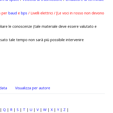
a per
baud
e
bps
/ Livelli elettrici / [Le voci in rosso non devono
liare le conoscenze (tale materiale deve essere valutato e
ssato tale tempo non sarà più possibile intervenire
 data
Visualizza per autore
|
Q
|
R
|
S
|
T
|
U
|
V
|
W
|
X
|
Y
|
Z
|