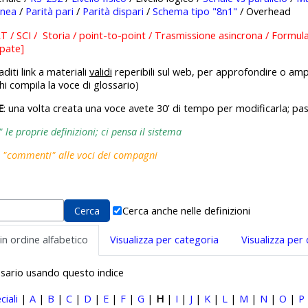
inea
/
Parità pari
/
Parità dispari
/
Schema tipo "8n1"
/ Overhead
 / SCI / Storia / point-to-point / Trasmissione asincrona / Formul
ppate]
diti link a materiali
validi
reperibili sul web, per approfondire o amp
hi compila la voce di glossario)
E
: una volta creata una voce avete 30' di tempo per modificarla; pa
le proprie definizioni; ci pensa il sistema
i "commenti" alle voci dei compagni
Cerca anche nelle definizioni
 in ordine alfabetico
Visualizza per categoria
Visualizza per
ossario usando questo indice
ciali
|
A
|
B
|
C
|
D
|
E
|
F
|
G
|
H
|
I
|
J
|
K
|
L
|
M
|
N
|
O
|
P