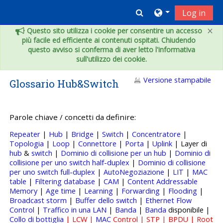
Vai al contenuto principale
Toggle search inpu
Log in
×
Questo sito utilizza i cookie per consentire un accesso
più facile ed efficiente ai contenuti ospitati. Chiudendo
questo avviso si conferma di aver letto l'informativa
sull'utilizzo dei cookie.
Versione stampabile
Glossario Hub&Switch
Parole chiave / concetti da definire:
Repeater
|
Hub
|
Bridge
|
Switch
|
Concentratore
|
Topologia
|
Loop
|
Connettore
|
Porta
|
Uplink
| Layer di
hub
&
switch
|
Dominio di collisione per un hub
|
Dominio di
collisione per uno switch half-duplex
|
Dominio di collisione
per uno switch full-duplex
|
AutoNegoziazione
|
LIT
|
MAC
table
|
Filtering database
|
CAM
|
Content Addressable
Memory
|
Age time
|
Learning
|
Forwarding
|
Flooding
|
Broadcast storm
|
Buffer dello switch
|
Ethernet Flow
Control
|
Traffico in una LAN
|
Banda
|
Banda
disponibile |
Collo di bottiglia
| LCW |
MAC
Control | STP | BPDU | Root