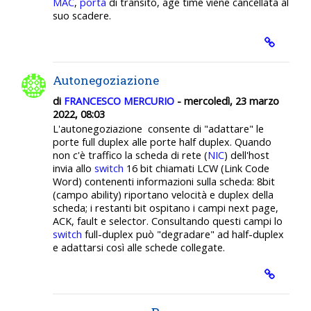
MAC
,
porta
di transito, age time viene cancellata al
suo scadere.
Autonegoziazione
di
FRANCESCO MERCURIO
- mercoledì, 23 marzo
2022, 08:03
L'autonegoziazione consente di "adattare" le
porte full duplex alle porte half duplex. Quando
non c'è traffico la scheda di rete (
NIC
) dell'host
invia allo
switch
16 bit chiamati LCW (Link Code
Word) contenenti informazioni sulla scheda: 8bit
(campo ability) riportano velocità e duplex della
scheda; i restanti bit ospitano i campi next page,
ACK, fault e selector. Consultando questi campi lo
switch
full-duplex può "degradare" ad half-duplex
e adattarsi così alle schede collegate.