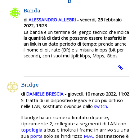
B
Banda
di
ALESSANDRO ALLEGRI
- venerdì, 25 febbraio
2022, 19:23
La banda
è un termine del gergo tecnico che indica
la quantità di dati
che possono essere trasferiti in
un link
in un dato periodo di tempo
; prende anche
il nome di bit rate (BR) e si misura in bps (bit per
second), con i suoi multipli: kbps, Mbps, Gbps.
Bridge
di
DANIELE BRESCIA
- giovedì, 10 marzo 2022, 11:02
Si tratta di un dispositivo legacy e non più diffuso
nelle LAN, sostituito ovunque dallo
switch
.
n numero limitato di porte,
Il bridge ha u
tipicamente 2, collegate a segmenti di LAN con
topologia
a bus e inoltra i frame in arrivo su una
sua
porta
solo se l'indirizzo
MAC
destinazione è