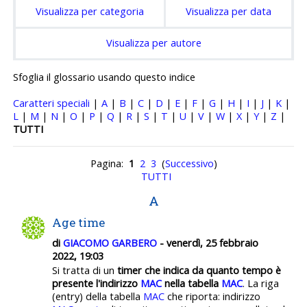
Visualizza per categoria
Visualizza per data
Visualizza per autore
Sfoglia il glossario usando questo indice
Caratteri speciali
|
A
|
B
|
C
|
D
|
E
|
F
|
G
|
H
|
I
|
J
|
K
|
L
|
M
|
N
|
O
|
P
|
Q
|
R
|
S
|
T
|
U
|
V
|
W
|
X
|
Y
|
Z
|
TUTTI
Pagina:
1
2
3
(
Successivo
)
TUTTI
A
Age time
di
GIACOMO GARBERO
- venerdì, 25 febbraio
2022, 19:03
Si tratta di un
timer che indica da quanto tempo è
presente l'indirizzo
MAC
nella tabella
MAC
. La riga
(entry) della tabella
MAC
che riporta: indirizzo