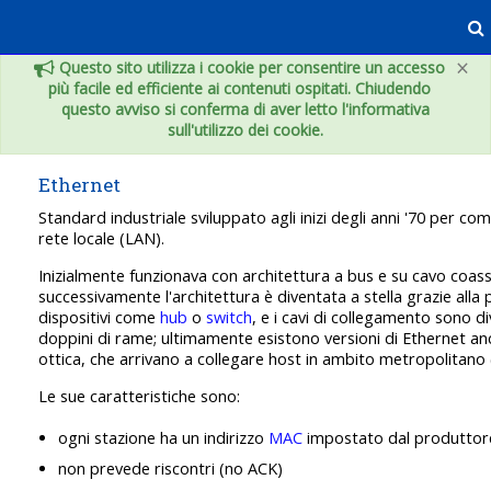
Vai al contenuto principale
×
Questo sito utilizza i cookie per consentire un accesso
più facile ed efficiente ai contenuti ospitati. Chiudendo
questo avviso si conferma di aver letto l'informativa
sull'utilizzo dei cookie.
Ethernet
Standard industriale sviluppato agli inizi degli anni '70 per com
rete locale (LAN).
Inizialmente funzionava con architettura a bus e su cavo coassi
successivamente l'architettura è diventata a stella grazie alla 
dispositivi come
hub
o
switch
, e i cavi di collegamento sono di
doppini di rame; ultimamente esistono versioni di Ethernet an
ottica, che arrivano a collegare host in ambito metropolitano
Le sue caratteristiche sono:
ogni stazione ha un indirizzo
MAC
impostato dal produttor
non prevede riscontri (no ACK)