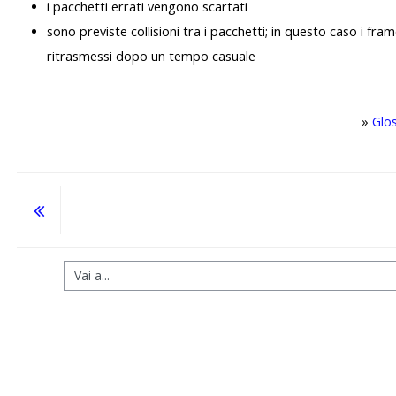
i pacchetti errati vengono scartati
sono previste collisioni tra i pacchetti; in questo caso i fr
ritrasmessi dopo un tempo casuale
»
Glo
Vai a...