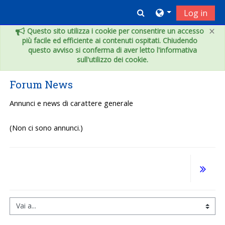
Vai al contenuto principale
Toggle search inpu
Log in
×
Questo sito utilizza i cookie per consentire un accesso
più facile ed efficiente ai contenuti ospitati. Chiudendo
questo avviso si conferma di aver letto l'informativa
sull'utilizzo dei cookie.
Forum News
Annunci e news di carattere generale
(Non ci sono annunci.)
Vai a...