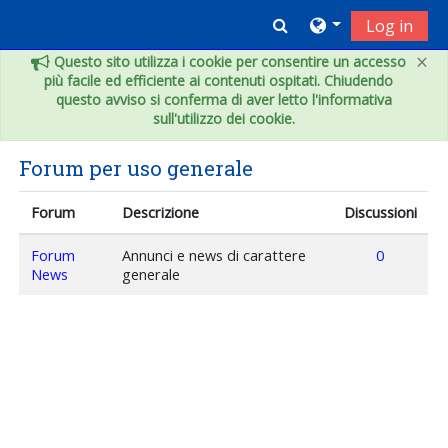
Vai al contenuto principale
Toggle search inpu
Log in
×
Questo sito utilizza i cookie per consentire un accesso
più facile ed efficiente ai contenuti ospitati. Chiudendo
questo avviso si conferma di aver letto l'informativa
sull'utilizzo dei cookie.
Forum per uso generale
Forum
Descrizione
Discussioni
Forum
Annunci e news di carattere
0
News
generale