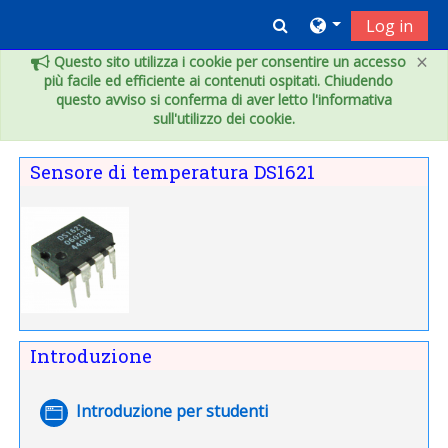
Vai al contenuto principale
Toggle search inpu
Log in
×
Questo sito utilizza i cookie per consentire un accesso
più facile ed efficiente ai contenuti ospitati. Chiudendo
questo avviso si conferma di aver letto l'informativa
sull'utilizzo dei cookie.
Indice degli argomenti
Sensore di temperatura DS1621
Introduzione
Pagina
Introduzione per studenti