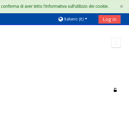
×
onferma di aver letto l'informativa sull'utilizzo dei cookie.
Italiano ‎(it)‎
Log in
Toggl