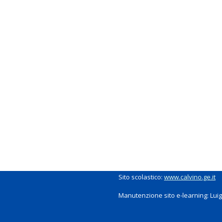
Sito scolastico:
www.calvino.ge.it
Manutenzione sito e-learning: Luigi