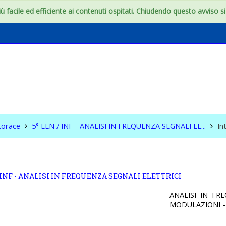
 facile ed efficiente ai contenuti ospitati. Chiudendo questo avviso si c
 INF - ANALISI IN
A SEGNALI EL ...
torace
5° ELN / INF - ANALISI IN FREQUENZA SEGNALI EL...
In
/ INF - ANALISI IN FREQUENZA SEGNALI ELETTRICI
ANALISI IN FR
MODULAZIONI -