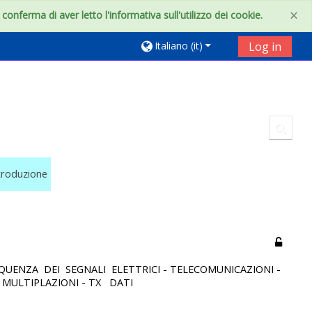
×
onferma di aver letto l'informativa sull'utilizzo dei cookie.
Italiano ‎(it)‎
Log in
Toggl
troduzione
EQUENZA DEI SEGNALI ELETTRICI - TELECOMUNICAZIONI -
 MULTIPLAZIONI - TX DATI