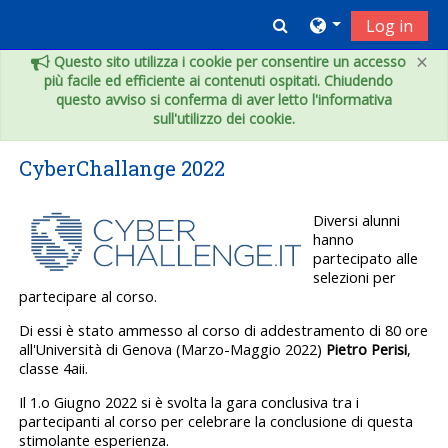
Vai al contenuto principale
Toggle search inpu
Log in
×
Questo sito utilizza i cookie per consentire un accesso
più facile ed efficiente ai contenuti ospitati. Chiudendo
questo avviso si conferma di aver letto l'informativa
sull'utilizzo dei cookie.
CyberChallange 2022
Diversi alunni
hanno
partecipato alle
selezioni per
partecipare al corso.
Di essi è stato ammesso al corso di addestramento di 80 ore
all'Università di Genova (Marzo-Maggio 2022)
Pietro Perisi
,
classe 4aii.
Il 1.o Giugno 2022 si è svolta la gara conclusiva tra i
partecipanti al corso per celebrare la conclusione di questa
stimolante esperienza.