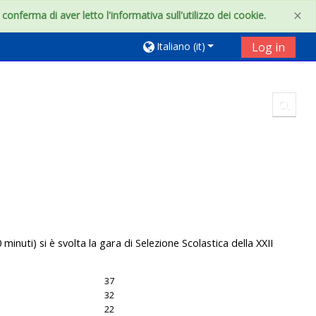
×
onferma di aver letto l'informativa sull'utilizzo dei cookie.
Italiano ‎(it)‎
Log in
Toggl
inuti) si è svolta la gara di Selezione Scolastica della XXII
37
32
22