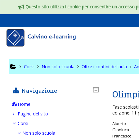
Vai al contenuto principale
Questo sito utilizza i cookie per consentire un accesso più
Oltre i c
Corsi
Non solo scuola
Oltre i confini dell'aula
An
Navigazione
Olimpi
Home
Fase scolasti
edizione. 11 
Pagine del sito
Corsi
Alberto
Gianluca
Non solo scuola
Francesco