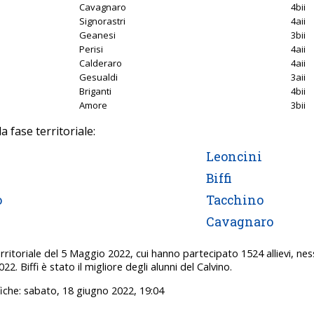
Cavagnaro
4bii
Signorastri
4aii
Geanesi
3bii
Perisi
4aii
Calderaro
4aii
Gesualdi
3aii
Briganti
4bii
Amore
3bii
 fase territoriale:
Leoncini
Biffi
o
Tacchino
Cavagnaro
rritoriale del 5 Maggio 2022, cui hanno partecipato 1524 allievi, ne
2. Biffi è stato il migliore degli alunni del Calvino.
iche: sabato, 18 giugno 2022, 19:04