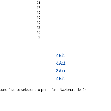
21
17
16
16
16
13
10
5
4Bii
4Aii
3Aii
4Bii
ssuno è stato selezionato per la fase Nazionale del 24