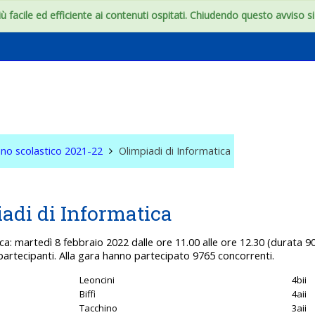
 facile ed efficiente ai contenuti ospitati. Chiudendo questo avviso si c
onfini dell'aula
no scolastico 2021-22
Olimpiadi di Informatica
adi di Informatica
ca: martedì 8 febbraio 2022 dalle ore 11.00 alle ore 12.30 (durata 90 m
partecipanti. Alla gara hanno partecipato 9765 concorrenti.
Leoncini
4bii
Biffi
4aii
Tacchino
3aii