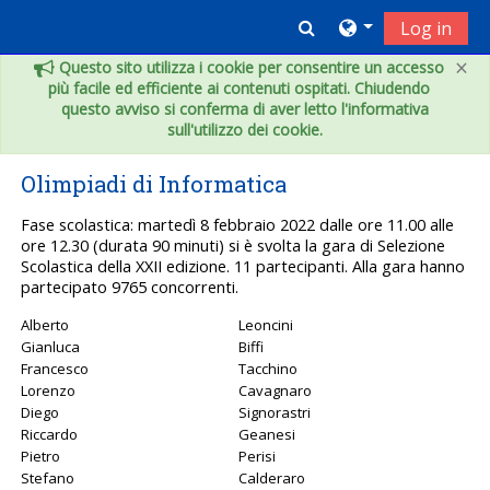
Vai al contenuto principale
Toggle search inpu
Log in
×
Questo sito utilizza i cookie per consentire un accesso
più facile ed efficiente ai contenuti ospitati. Chiudendo
questo avviso si conferma di aver letto l'informativa
sull'utilizzo dei cookie.
Olimpiadi di Informatica
Fase scolastica: martedì 8 febbraio 2022 dalle ore 11.00 alle
ore 12.30 (durata 90 minuti) si è svolta la gara di Selezione
Scolastica della XXII edizione. 11 partecipanti. Alla gara hanno
partecipato 9765 concorrenti.
Alberto
Leoncini
Gianluca
Biffi
Francesco
Tacchino
Lorenzo
Cavagnaro
Diego
Signorastri
Riccardo
Geanesi
Pietro
Perisi
Stefano
Calderaro