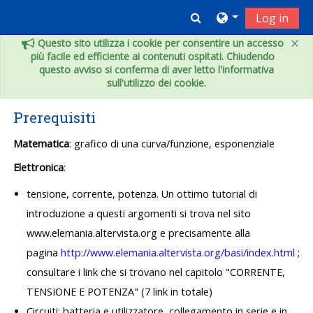
Skip to main content
Toggle search inpu
Log in
×
Questo sito utilizza i cookie per consentire un accesso
più facile ed efficiente ai contenuti ospitati. Chiudendo
questo avviso si conferma di aver letto l'informativa
sull'utilizzo dei cookie.
Prerequisiti
Matematica
: grafico di una curva/funzione, esponenziale
Elettronica
:
tensione
,
corrente
,
potenza
. Un ottimo tutorial di
introduzione a questi argomenti si trova nel sito
www.elemania.altervista.org e precisamente alla
pagina
http://www.elemania.altervista.org/basi/index.html
;
consultare i link che si trovano nel capitolo "
CORRENTE,
TENSIONE E POTENZA" (7 link in totale)
Circuiti
: batteria e utilizzatore, collegamento in serie e in