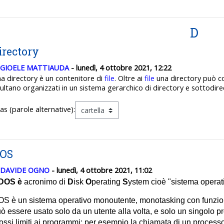
D
irectory
GIOELE MATTIAUDA
- lunedì, 4 ottobre 2021, 12:22
a directory
è un contenitore di
file
. Oltre ai
file
una directory
può co
sultano
organizzati in un sistema gerarchico di directory
e sottodire
ias (parole alternative):
OS
DAVIDE OGNO
- lunedì, 4 ottobre 2021, 11:02
DOS è
acronimo di
D
isk
O
perating
S
ystem cioè "sistema operati
S è un sistema operativo monoutente, monotasking con funzionali
ò essere usato solo da un utente alla volta, e solo un singolo 
ossi limiti ai programmi: per esempio la chiamata di un process