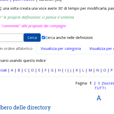
E
: una volta creata una voce avete 30' di tempo per modificarla; pas
 le proprie definizioni; ci pensa il sistema
i "commenti" alle proposte dei compagni
Cerca anche nelle definizioni
 in ordine alfabetico
Visualizza per categoria
Visualizza per
ossario usando questo indice
ciali
|
A
|
B
|
C
|
D
|
E
|
F
|
G
|
H
|
I
|
J
|
K
|
L
|
M
|
N
|
O
|
P
Pagina:
1
2
3
(
Succes
TUTTI
A
lbero delle directory