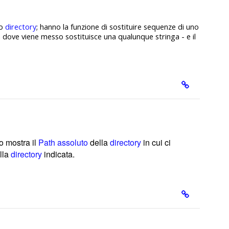
o
directory
; hanno la funzione di sostituire sequenze di uno
a dove viene messo sostituisce una qualunque stringa - e il
o mostra il
Path assoluto
della
directory
in cui ci
ella
directory
indicata.