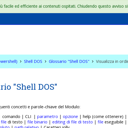
 facile ed efficiente ai contenuti ospitati. Chiudendo questo avviso si c
S & WIN (Powershell)
wershell)
Shell DOS
Glossario "Shell DOS"
Visualizza in ord
rio "Shell DOS"
guenti concetti e p
arole-chiave del Modulo:
 | comando | CLI |
parametro
|
opzione
| help (come ottenere) 
|
file
di testo |
file binario
|
editing di file di testo
|
file
eseguibile 
oluto
|
path relativo
| Caratteri jolly