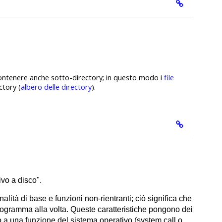
ntenere anche sotto-directory;
in questo modo i
file
ctory (
albero delle directory
).
vo a disco".
tà di base e funzioni non-rientranti; ciò significa che
programma alla volta. Queste caratteristiche pongono dei
o a una funzione del sistema operativo (system call o