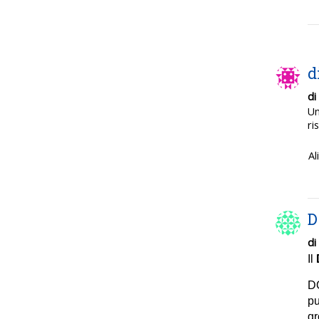
d
di
Un
ri
Al
D
di
Il
DO
pu
gr