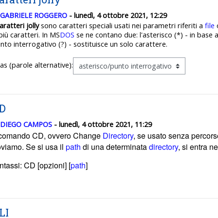
GABRIELE ROGGERO
- lunedì, 4 ottobre 2021, 12:29
aratteri jolly
sono caratteri speciali usati nei parametri riferiti a
file
più caratteri. In MS
DOS
se ne contano due: l'asterisco (*) - in base 
nto interrogativo (?) - sostituisce un solo carattere.
ias (parole alternative):
D
DIEGO CAMPOS
- lunedì, 4 ottobre 2021, 11:29
 comando CD, ovvero Change
Directory
, se usato senza percors
oviamo. Se
si usa il
path
di una determinata
directory
, si entra n
ntassi: CD [opzioni] [
path
]
LI