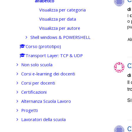
alfabetico
di
Visualizza per categoria
I
c
Visualizza per data
o 
pu
Visualizza per autore
Shell windows & POWERSHELL
Al
Corso (prototipo)
Transport Layer: TCP & UDP
C
Non solo scuola
Corsi e-learning dei docenti
di
Il
Corsi per docenti
tr
Certificazioni
Si
Alternanza Scuola Lavoro
Progetti
Lavoratori della scuola
C