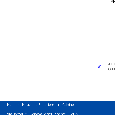
op
AT
Qui
Vai a...
Istituto di Istruzione Superiore Italo Calvino
Via Borzoli 21, Genova Sestri Ponente - ITALIA