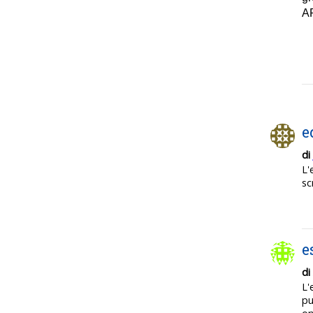
AP
e
di
L'
sc
e
di
L'
pu