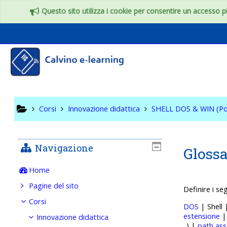
Vai al contenuto principale
Questo sito utilizza i cookie per consentire un accesso più
SHELL DO
Corsi
Innovazione didattica
SHELL DOS & WIN (Po
Navigazione
Glossa
Home
Pagine del sito
Definire i se
Corsi
DOS
| Shell
estensione
Innovazione didattica
..) |
path ass