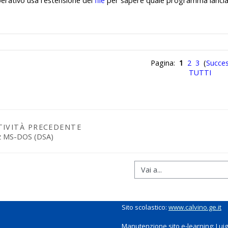
erativo usa l'estensione del
file
per sapere quale programma lancia
Pagina:
1
2
3
(
Succes
TUTTI
TIVITÀ PRECEDENTE
z MS-DOS (DSA)
Sito scolastico:
www.calvino.ge.it
Manutenzione sito e-learning: Luigi