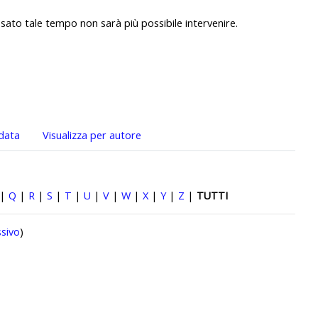
sato tale tempo non sarà più possibile intervenire.
 data
Visualizza per autore
|
Q
|
R
|
S
|
T
|
U
|
V
|
W
|
X
|
Y
|
Z
|
TUTTI
sivo
)