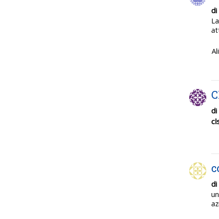
di
La
at
Al
C
di
cl
c
di
un
az