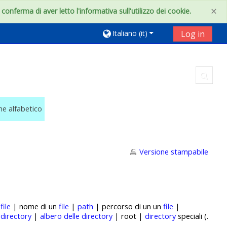
×
onferma di aver letto l'informativa sull'utilizzo dei cookie.
Italiano ‎(it)‎
Log in
Toggl
ine alfabetico
Versione stampabile
|
file
| nome di un
file
|
path
| percorso di un un
file
|
|
directory
|
albero delle directory
| root |
directory
speciali (.