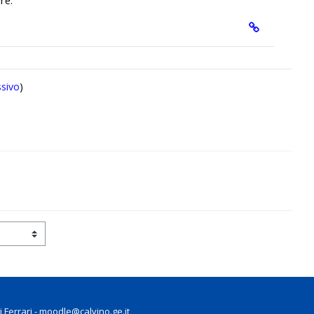
re.
sivo
)
 Ferrari - moodle@calvino.ge.it