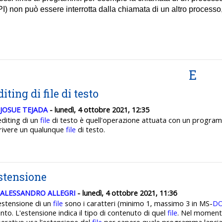
I) non può essere interrotta dalla chiamata di un altro processo,
E
diting di file di testo
JOSUE TEJADA
- lunedì, 4 ottobre 2021, 12:35
editing di un
file
di testo è quell'operazione attuata con un program
rivere un qualunque
file
di testo.
stensione
ALESSANDRO ALLEGRI
- lunedì, 4 ottobre 2021, 11:36
estensione di un
file
sono i caratteri (minimo 1, massimo 3 in MS-
D
nto. L'estensione indica il tipo di contenuto di quel
file
. Nel momento