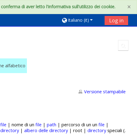
×
onferma di aver letto l'informativa sull'utilizzo dei cookie.
Italiano ‎(it)‎
Log in
Toggl
ine alfabetico
Versione stampabile
|
file
| nome di un
file
|
path
| percorso di un un
file
|
|
directory
|
albero delle directory
| root |
directory
speciali (.