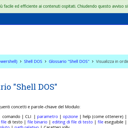
 facile ed efficiente ai contenuti ospitati. Chiudendo questo avviso si c
S & WIN (Powershell)
wershell)
Shell DOS
Glossario "Shell DOS"
Visualizza in ord
rio "Shell DOS"
guenti concetti e p
arole-chiave del Modulo:
 | comando | CLI |
parametro
|
opzione
| help (come ottenere) 
|
file
di testo |
file binario
|
editing di file di testo
|
file
eseguibile 
oluto
|
path relativo
| Caratteri jolly