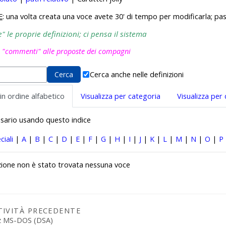
E
: una volta creata una voce avete 30' di tempo per modificarla; pas
 le proprie definizioni; ci pensa il sistema
i "commenti" alle proposte dei compagni
Cerca anche nelle definizioni
 in ordine alfabetico
Visualizza per categoria
Visualizza per
ossario usando questo indice
ciali
|
A
|
B
|
C
|
D
|
E
|
F
|
G
|
H
|
I
|
J
|
K
|
L
|
M
|
N
|
O
|
P
zione non è stato trovata nessuna voce
TIVITÀ PRECEDENTE
z MS-DOS (DSA)