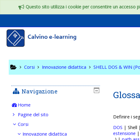
Vai al contenuto principale
Questo sito utilizza i cookie per consentire un accesso più
SHELL DO
Corsi
Innovazione didattica
SHELL DOS & WIN (Po
Navigazione
Glossa
Home
Pagine del sito
Definire i se
Corsi
DOS
| Shell
estensione
Innovazione didattica
..) |
path ass