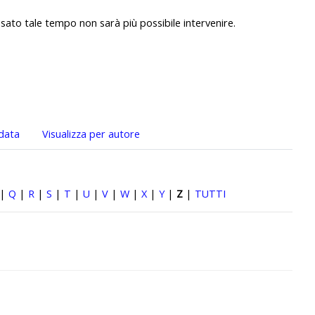
sato tale tempo non sarà più possibile intervenire.
 data
Visualizza per autore
|
Q
|
R
|
S
|
T
|
U
|
V
|
W
|
X
|
Y
|
Z
|
TUTTI