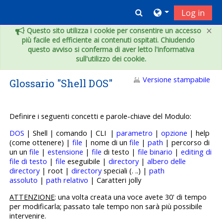
Vai al contenuto principale
Toggle search inpu
Log in
×
Questo sito utilizza i cookie per consentire un accesso
più facile ed efficiente ai contenuti ospitati. Chiudendo
questo avviso si conferma di aver letto l'informativa
sull'utilizzo dei cookie.
Versione stampabile
Glossario "Shell DOS"
Definire i seguenti concetti e p
arole-chiave del Modulo:
DOS
| Shell | comando | CLI |
parametro
|
opzione
| help
(come ottenere) |
file
| nome di un
file
|
path
| percorso di
un un
file
|
estensione
|
file
di testo |
file binario
|
editing di
file di testo
|
file
eseguibile |
directory
|
albero delle
directory
| root |
directory
speciali (. ..) |
path
assoluto
|
path relativo
| Caratteri jolly
ATTENZIONE
: una volta creata una voce avete 30' di tempo
per modificarla; passato tale tempo non sarà più possibile
intervenire.