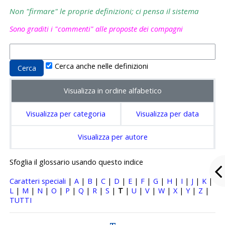
Non "firmare" le proprie definizioni; ci pensa il sistema
Sono graditi i "commenti" alle proposte dei compagni
Cerca anche nelle definizioni
Visualizza in ordine alfabetico
Visualizza per categoria
Visualizza per data
Visualizza per autore
Sfoglia il glossario usando questo indice
Caratteri speciali
|
A
|
B
|
C
|
D
|
E
|
F
|
G
|
H
|
I
|
J
|
K
|
L
|
M
|
N
|
O
|
P
|
Q
|
R
|
S
|
T
|
U
|
V
|
W
|
X
|
Y
|
Z
|
TUTTI