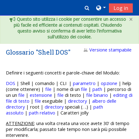
Vai al contenuto principale
Toggle search inpu
Log in
×
Questo sito utilizza i cookie per consentire un accesso
più facile ed efficiente ai contenuti ospitati. Chiudendo
questo avviso si conferma di aver letto l'informativa
sull'utilizzo dei cookie.
Versione stampabile
Glossario "Shell DOS"
Definire i seguenti concetti e p
arole-chiave del Modulo:
DOS
| Shell | comando | CLI |
parametro
|
opzione
| help
(come ottenere) |
file
| nome di un
file
|
path
| percorso di
un un
file
|
estensione
|
file
di testo |
file binario
|
editing di
file di testo
|
file
eseguibile |
directory
|
albero delle
directory
| root |
directory
speciali (. ..) |
path
assoluto
|
path relativo
| Caratteri jolly
ATTENZIONE
: una volta creata una voce avete 30' di tempo
per modificarla; passato tale tempo non sarà più possibile
intervenire.