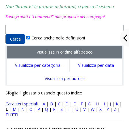
Non "firmare" le proprie definizioni; ci pensa il sistema
Sono graditi i "commenti" alle proposte dei compagni
Cerca anche nelle definizioni
Visualizza in ordine alfabetico
Visualizza per categoria
Visualizza per data
Visualizza per autore
Sfoglia il glossario usando questo indice
Caratteri speciali
|
A
|
B
|
C
|
D
|
E
|
F
|
G
|
H
|
I
|
J
|
K
|
L
|
M
|
N
|
O
|
P
|
Q
|
R
|
S
|
T
|
U
|
V
|
W
|
X
|
Y
|
Z
|
TUTTI