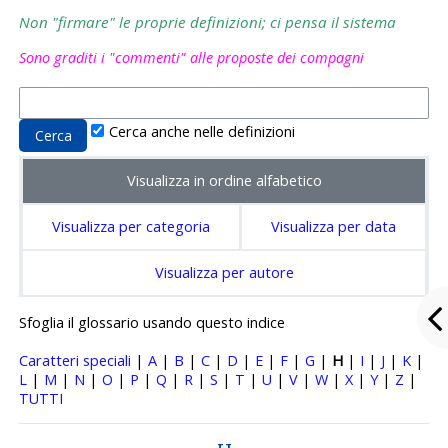
Non "firmare" le proprie definizioni; ci pensa il sistema
Sono graditi i "commenti" alle proposte dei compagni
Cerca anche nelle definizioni
Visualizza in ordine alfabetico
Visualizza per categoria
Visualizza per data
Visualizza per autore
Sfoglia il glossario usando questo indice
Caratteri speciali
|
A
|
B
|
C
|
D
|
E
|
F
|
G
|
H
|
I
|
J
|
K
|
L
|
M
|
N
|
O
|
P
|
Q
|
R
|
S
|
T
|
U
|
V
|
W
|
X
|
Y
|
Z
|
TUTTI