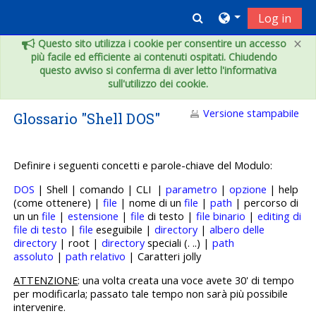
Vai al contenuto principale
Toggle search inpu
Log in
×
Questo sito utilizza i cookie per consentire un accesso
più facile ed efficiente ai contenuti ospitati. Chiudendo
questo avviso si conferma di aver letto l'informativa
sull'utilizzo dei cookie.
Versione stampabile
Glossario "Shell DOS"
Definire i seguenti concetti e p
arole-chiave del Modulo:
DOS
| Shell | comando | CLI |
parametro
|
opzione
| help
(come ottenere) |
file
| nome di un
file
|
path
| percorso di
un un
file
|
estensione
|
file
di testo |
file binario
|
editing di
file di testo
|
file
eseguibile |
directory
|
albero delle
directory
| root |
directory
speciali (. ..) |
path
assoluto
|
path relativo
| Caratteri jolly
ATTENZIONE
: una volta creata una voce avete 30' di tempo
per modificarla; passato tale tempo non sarà più possibile
intervenire.