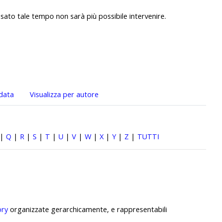
sato tale tempo non sarà più possibile intervenire.
 data
Visualizza per autore
|
Q
|
R
|
S
|
T
|
U
|
V
|
W
|
X
|
Y
|
Z
|
TUTTI
ory
organizzate gerarchicamente, e rappresentabili