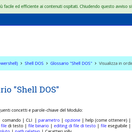
 facile ed efficiente ai contenuti ospitati. Chiudendo questo avviso si c
S & WIN (Powershell)
wershell)
Shell DOS
Glossario "Shell DOS"
Visualizza in ord
rio "Shell DOS"
guenti concetti e p
arole-chiave del Modulo:
 | comando | CLI |
parametro
|
opzione
| help (come ottenere) 
|
file
di testo |
file binario
|
editing di file di testo
|
file
eseguibile 
oluto
|
path relativo
| Caratteri jolly