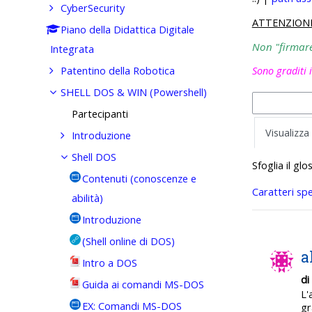
CyberSecurity
ATTENZION
Piano della Didattica Digitale
Non "firmare"
Integrata
Patentino della Robotica
Sono graditi 
SHELL DOS & WIN (Powershell)
Partecipanti
Visualizza
Introduzione
Shell DOS
Sfoglia il gl
Contenuti (conoscenze e
Caratteri spe
abilità)
Introduzione
(Shell online di DOS)
a
Intro a DOS
di
Guida ai comandi MS-DOS
L'
EX: Comandi MS-DOS
gr