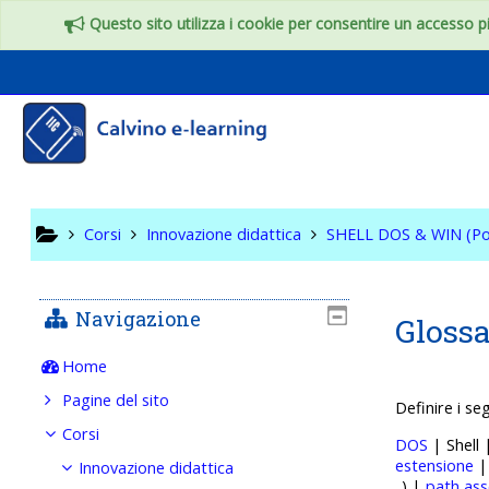
Vai al contenuto principale
Questo sito utilizza i cookie per consentire un accesso più
SHELL DO
Corsi
Innovazione didattica
SHELL DOS & WIN (Po
Navigazione
Glossa
Home
Pagine del sito
Definire i se
Corsi
DOS
| Shell
estensione
Innovazione didattica
..) |
path ass