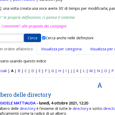
E
: una volta creata una voce avete 30' di tempo per modificarla; pas
 le proprie definizioni; ci pensa il sistema
i "commenti" alle proposte dei compagni
Cerca anche nelle definizioni
 in ordine alfabetico
Visualizza per categoria
Visualizza per
ossario usando questo indice
ciali
|
A
|
B
|
C
|
D
|
E
|
F
|
G
|
H
|
I
|
J
|
K
|
L
|
M
|
N
|
O
|
P
A
lbero delle directory
GIOELE MATTIAUDA
- lunedì, 4 ottobre 2021, 12:20
albero delle
directory
è l'insieme di tutte le
directory
e sotto-
direct
aficamente come la radice di un albero