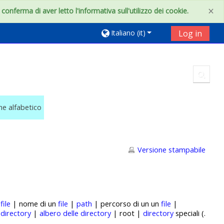
×
onferma di aver letto l'informativa sull'utilizzo dei cookie.
Italiano ‎(it)‎
Log in
Toggl
ine alfabetico
Versione stampabile
|
file
| nome di un
file
|
path
| percorso di un un
file
|
|
directory
|
albero delle directory
| root |
directory
speciali (.