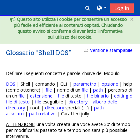
Vai al contenuto principale
Toggle search inpu
Log in
×
Questo sito utilizza i cookie per consentire un accesso
più facile ed efficiente ai contenuti ospitati. Chiudendo
questo avviso si conferma di aver letto l'informativa
sull'utilizzo dei cookie.
Versione stampabile
Glossario "Shell DOS"
Definire i seguenti concetti e p
arole-chiave del Modulo:
DOS
| Shell | comando | CLI |
parametro
|
opzione
| help
(come ottenere) |
file
| nome di un
file
|
path
| percorso di
un un
file
|
estensione
|
file
di testo |
file binario
|
editing di
file di testo
|
file
eseguibile |
directory
|
albero delle
directory
| root |
directory
speciali (. ..) |
path
assoluto
|
path relativo
| Caratteri jolly
ATTENZIONE
: una volta creata una voce avete 30' di tempo
per modificarla; passato tale tempo non sarà più possibile
intervenire.