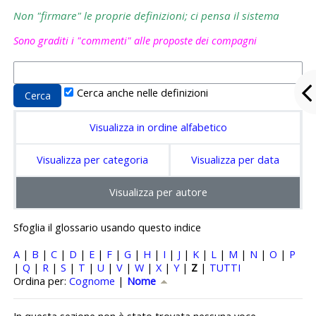
Non "firmare" le proprie definizioni; ci pensa il sistema
Sono graditi i "commenti" alle proposte dei compagni
Cerca anche nelle definizioni
Visualizza in ordine alfabetico
Visualizza per categoria
Visualizza per data
Visualizza per autore
Sfoglia il glossario usando questo indice
A
|
B
|
C
|
D
|
E
|
F
|
G
|
H
|
I
|
J
|
K
|
L
|
M
|
N
|
O
|
P
|
Q
|
R
|
S
|
T
|
U
|
V
|
W
|
X
|
Y
|
Z
|
TUTTI
Ordinato per Nome crescente
Ordina per:
Cognome
|
Nome