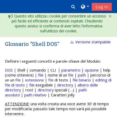
Vai al contenuto principale
Toggle search inpu
Log in
×
Questo sito utilizza i cookie per consentire un accesso
più facile ed efficiente ai contenuti ospitati. Chiudendo
questo avviso si conferma di aver letto l'informativa
sull'utilizzo dei cookie.
Versione stampabile
Glossario "Shell DOS"
Definire i seguenti concetti e p
arole-chiave del Modulo:
DOS
| Shell | comando | CLI |
parametro
|
opzione
| help
(come ottenere) |
file
| nome di un
file
|
path
| percorso di
un un
file
|
estensione
|
file
di testo |
file binario
|
editing di
file di testo
|
file
eseguibile |
directory
|
albero delle
directory
| root |
directory
speciali (. ..) |
path
assoluto
|
path relativo
| Caratteri jolly
ATTENZIONE
: una volta creata una voce avete 30' di tempo
per modificarla; passato tale tempo non sarà più possibile
intervenire.