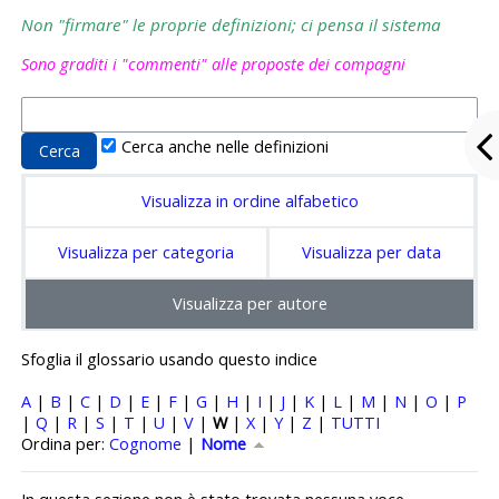
Non "firmare" le proprie definizioni; ci pensa il sistema
Sono graditi i "commenti" alle proposte dei compagni
Cerca anche nelle definizioni
Visualizza in ordine alfabetico
Visualizza per categoria
Visualizza per data
Visualizza per autore
Sfoglia il glossario usando questo indice
A
|
B
|
C
|
D
|
E
|
F
|
G
|
H
|
I
|
J
|
K
|
L
|
M
|
N
|
O
|
P
|
Q
|
R
|
S
|
T
|
U
|
V
|
W
|
X
|
Y
|
Z
|
TUTTI
Ordinato per Nome crescente
Ordina per:
Cognome
|
Nome