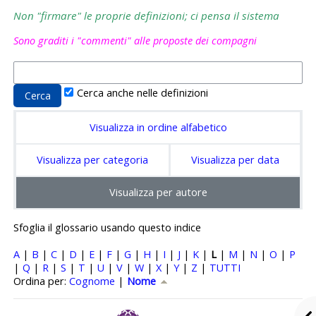
Non "firmare" le proprie definizioni; ci pensa il sistema
Sono graditi i "commenti" alle proposte dei compagni
Cerca anche nelle definizioni
Visualizza in ordine alfabetico
Visualizza per categoria
Visualizza per data
Visualizza per autore
Sfoglia il glossario usando questo indice
A
|
B
|
C
|
D
|
E
|
F
|
G
|
H
|
I
|
J
|
K
|
L
|
M
|
N
|
O
|
P
|
Q
|
R
|
S
|
T
|
U
|
V
|
W
|
X
|
Y
|
Z
|
TUTTI
Ordinato per Nome crescente
Ordina per:
Cognome
|
Nome