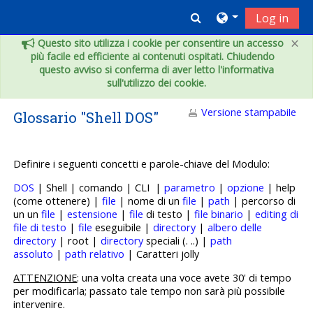
Vai al contenuto principale
Toggle search inpu
Log in
×
Questo sito utilizza i cookie per consentire un accesso
più facile ed efficiente ai contenuti ospitati. Chiudendo
questo avviso si conferma di aver letto l'informativa
sull'utilizzo dei cookie.
Versione stampabile
Glossario "Shell DOS"
Definire i seguenti concetti e p
arole-chiave del Modulo:
DOS
| Shell | comando | CLI |
parametro
|
opzione
| help
(come ottenere) |
file
| nome di un
file
|
path
| percorso di
un un
file
|
estensione
|
file
di testo |
file binario
|
editing di
file di testo
|
file
eseguibile |
directory
|
albero delle
directory
| root |
directory
speciali (. ..) |
path
assoluto
|
path relativo
| Caratteri jolly
ATTENZIONE
: una volta creata una voce avete 30' di tempo
per modificarla; passato tale tempo non sarà più possibile
intervenire.