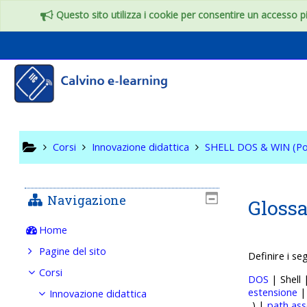
Vai al contenuto principale
Questo sito utilizza i cookie per consentire un accesso più
SHELL DO
Corsi
Innovazione didattica
SHELL DOS & WIN (Po
Navigazione
Glossa
Home
Pagine del sito
Definire i se
Corsi
DOS
| Shell
estensione
Innovazione didattica
..) |
path ass