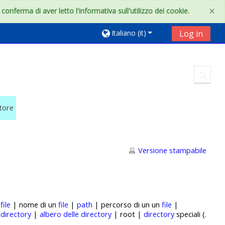
×
onferma di aver letto l'informativa sull'utilizzo dei cookie.
Italiano ‎(it)‎
Log in
Toggl
utore
Versione stampabile
|
file
| nome di un
file
|
path
| percorso di un un
file
|
|
directory
|
albero delle directory
| root |
directory
speciali (.