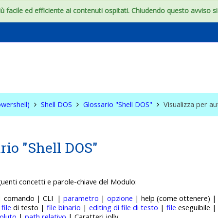
 facile ed efficiente ai contenuti ospitati. Chiudendo questo avviso si c
S & WIN (Powershell)
wershell)
Shell DOS
Glossario "Shell DOS"
Visualizza per a
rio "Shell DOS"
guenti concetti e p
arole-chiave del Modulo:
 | comando | CLI |
parametro
|
opzione
| help (come ottenere) 
|
file
di testo |
file binario
|
editing di file di testo
|
file
eseguibile 
oluto
|
path relativo
| Caratteri jolly