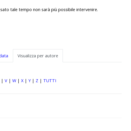
sato tale tempo non sarà più possibile intervenire.
 data
Visualizza per autore
|
V
|
W
|
X
|
Y
|
Z
|
TUTTI