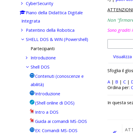
CyberSecurity
ATTENZION
Piano della Didattica Digitale
Non "firmare"
Integrata
Patentino della Robotica
Sono graditi 
SHELL DOS & WIN (Powershell)
Partecipanti
Visualizza
Introduzione
Shell DOS
Sfoglia il gl
Contenuti (conoscenze e
A
|
B
|
C
|
abilità)
Ordinato pe
Ordina per:
Introduzione
In questa se
(Shell online di DOS)
Intro a DOS
Guida ai comandi MS-DOS
AT
EX: Comandi MS-DOS