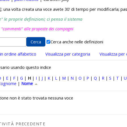
E
: una volta creata una voce avete 30' di tempo per modificarla; pas
 le proprie definizioni; ci pensa il sistema
i "commenti" alle proposte dei compagni
Cerca anche nelle definizioni
 in ordine alfabetico
Visualizza per categoria
Visualizza per
ossario usando questo indice
D
|
E
|
F
|
G
|
H
|
I
|
J
|
K
|
L
|
M
|
N
|
O
|
P
|
Q
|
R
|
S
|
T
|
U
r Nome crescente
Cognome
|
Nome
zione non è stato trovata nessuna voce
TIVITÀ PRECEDENTE