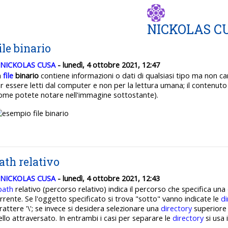
NICKOLAS C
ile binario
NICKOLAS CUSA
- lunedì, 4 ottobre 2021, 12:47
n
file
binario
contiene informazioni o dati di qualsiasi tipo ma non car
r essere letti dal computer e non per la lettura umana; il contenut
ome potete notare nell'immagine sottostante).
ath relativo
NICKOLAS CUSA
- lunedì, 4 ottobre 2021, 12:43
path
relativo (percorso relativo) indica il percorso che specifica una
rrente. Se l'oggetto specificato si trova "sotto" vanno indicate le
di
rattere '\'; se invece si desidera selezionare una
directory
superiore ba
vello attraversato. In entrambi i casi per separare le
directory
si usa i