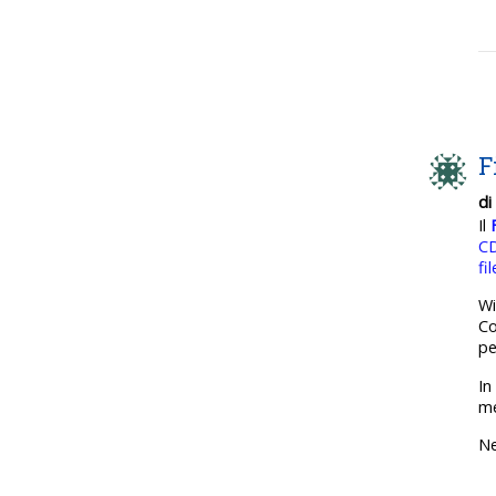
F
di
Il
C
fil
Wi
Co
pe
In
me
Ne