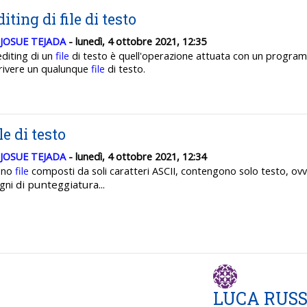
diting di file di testo
JOSUE TEJADA
- lunedì, 4 ottobre 2021, 12:35
editing di un
file
di testo è quell'operazione attuata con un program
rivere un qualunque
file
di testo.
ile di testo
JOSUE TEJADA
- lunedì, 4 ottobre 2021, 12:34
ono
file
composti da soli caratteri ASCII, contengono solo testo, ovver
d
i
punteggiatura...
gni
LUCA RUS