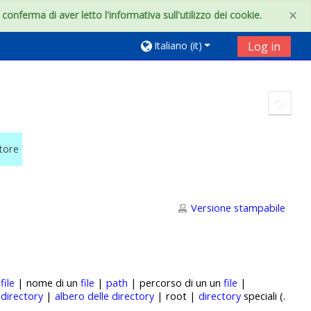
×
onferma di aver letto l'informativa sull'utilizzo dei cookie.
Italiano ‎(it)‎
Log in
Toggl
utore
Versione stampabile
|
file
| nome di un
file
|
path
| percorso di un un
file
|
|
directory
|
albero delle directory
| root |
directory
speciali (.