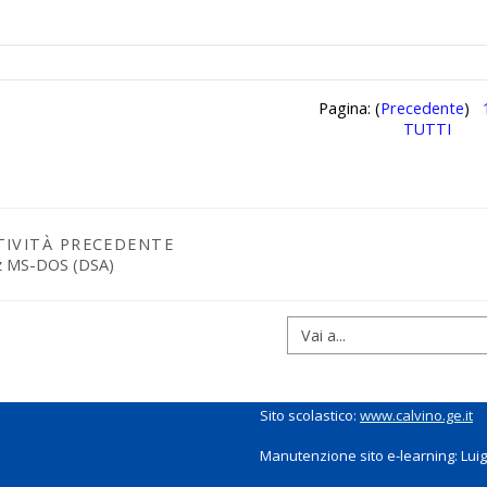
Pagina: (
Precedente
)
TUTTI
TIVITÀ PRECEDENTE
z MS-DOS (DSA)
Sito scolastico:
www.calvino.ge.it
Manutenzione sito e-learning: Luigi