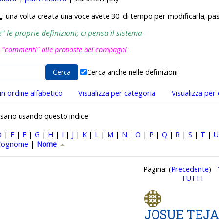
E
: una volta creata una voce avete 30' di tempo per modificarla; pas
 le proprie definizioni; ci pensa il sistema
i "commenti" alle proposte dei compagni
Cerca anche nelle definizioni
 in ordine alfabetico
Visualizza per categoria
Visualizza per
ossario usando questo indice
D
|
E
|
F
|
G
|
H
|
I
|
J
|
K
|
L
|
M
|
N
|
O
|
P
|
Q
|
R
|
S
|
T
|
U
r Nome crescente
Cognome
|
Nome
Pagina: (
Precedente
)
TUTTI
JOSUE TEJ