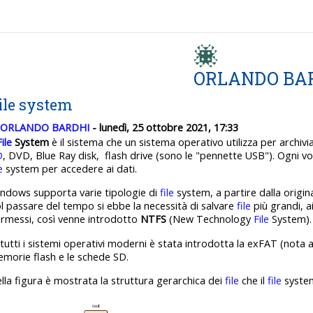
ORLANDO BA
ile system
ORLANDO BARDHI
- lunedì, 25 ottobre 2021, 17:33
File
System
è il sistema che un sistema operativo utilizza per archivi
D
, DVD, Blue Ray disk, flash drive (sono le "pennette USB"). Ogni vol
e
system per accedere ai dati.
ndows supporta varie tipologie di
file
system, a partire dalla origin
l passare del tempo si ebbe la necessità di salvare
file
più grandi, a
rmessi, così venne introdotto
NTFS
(New Technology
File
System).
 tutti i sistemi operativi moderni è stata introdotta la exFAT (no
morie flash e le schede SD.
lla figura è mostrata la struttura gerarchica dei
file
che il
file
system