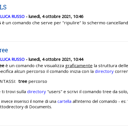
LS
LUCA RUSSO
- lunedì, 4 ottobre 2021, 10:46
s
è un comando che serve per "ripulire" lo schermo cancellan
ree
LUCA RUSSO
- lunedì, 4 ottobre 2021, 10:44
ee
è un comando che visualizza
graficamente
la struttura dell
ecifica alcun percorso il comando inizia con la
directory
corren
INTASSI:
tree
percorso
 ti trovi sulla
directory
"users" e scrivi il comando tree da solo,
 invece inserisci il nome di una
cartella
all'interno del comando - es:
ttodirectory di Documents.