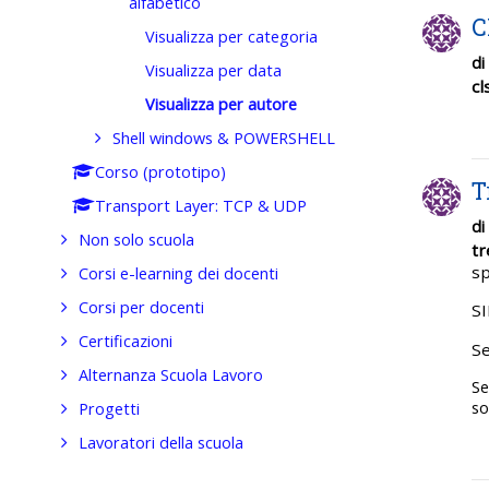
alfabetico
C
Visualizza per categoria
di
Visualizza per data
cl
Visualizza per autore
Shell windows & POWERSHELL
Corso (prototipo)
T
Transport Layer: TCP & UDP
di
Non solo scuola
tr
sp
Corsi e-learning dei docenti
Corsi per docenti
S
Certificazioni
Se
Alternanza Scuola Lavoro
Se
so
Progetti
Lavoratori della scuola