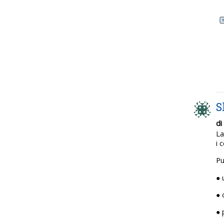
S
di
La
i 
Pu
● 
● 
● 