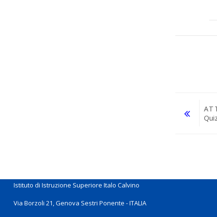
AT
Qui
Vai a...
Istituto di Istruzione Superiore Italo Calvino
Via Borzoli 21, Genova Sestri Ponente - ITALIA