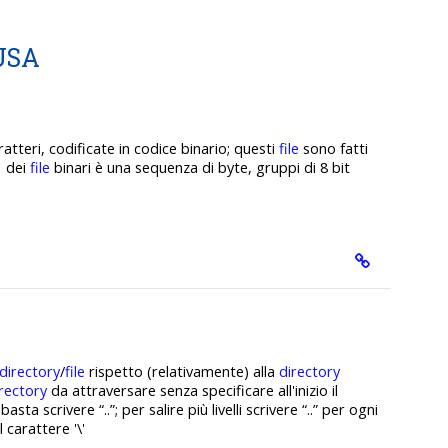
USA
atteri, codificate in codice binario; questi
file
sono fatti
o dei
file
binari è una sequenza di byte, gruppi di 8 bit
directory
/
file
rispetto (relativamente) alla
directory
rectory
da attraversare senza specificare all'inizio il
sta scrivere “..”; per salire più livelli scrivere “..” per ogni
l carattere '\'