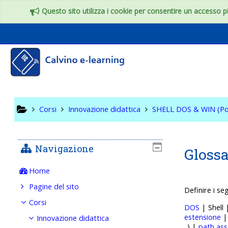
Vai al contenuto principale
Questo sito utilizza i cookie per consentire un accesso più
SHELL DO
Corsi
Innovazione didattica
SHELL DOS & WIN (Po
Navigazione
Glossa
Home
Pagine del sito
Definire i se
Corsi
DOS
| Shell
estensione
Innovazione didattica
..) |
path ass