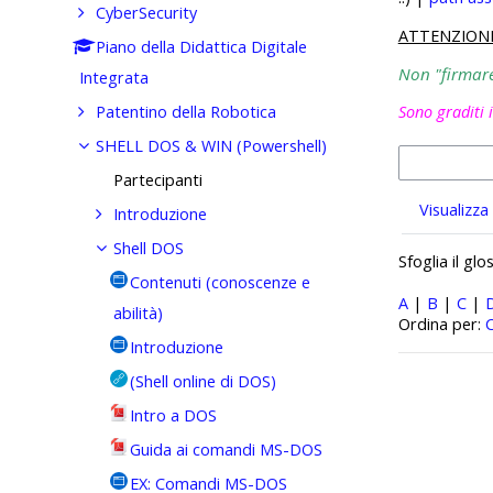
CyberSecurity
ATTENZION
Piano della Didattica Digitale
Non "firmare"
Integrata
Patentino della Robotica
Sono graditi 
SHELL DOS & WIN (Powershell)
Partecipanti
Visualizza
Introduzione
Shell DOS
Sfoglia il gl
Contenuti (conoscenze e
A
|
B
|
C
|
abilità)
Ordinato pe
Ordina per:
Introduzione
(Shell online di DOS)
Intro a DOS
Guida ai comandi MS-DOS
EX: Comandi MS-DOS