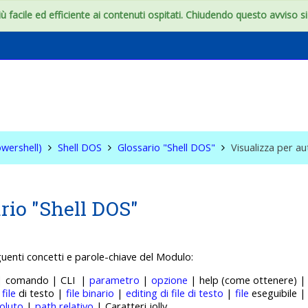
 facile ed efficiente ai contenuti ospitati. Chiudendo questo avviso si c
S & WIN (Powershell)
wershell)
Shell DOS
Glossario "Shell DOS"
Visualizza per a
rio "Shell DOS"
guenti concetti e p
arole-chiave del Modulo:
 | comando | CLI |
parametro
|
opzione
| help (come ottenere) 
|
file
di testo |
file binario
|
editing di file di testo
|
file
eseguibile 
oluto
|
path relativo
| Caratteri jolly