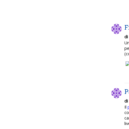
F
di
U
pe
(c
P
di
Il
co
ca
li