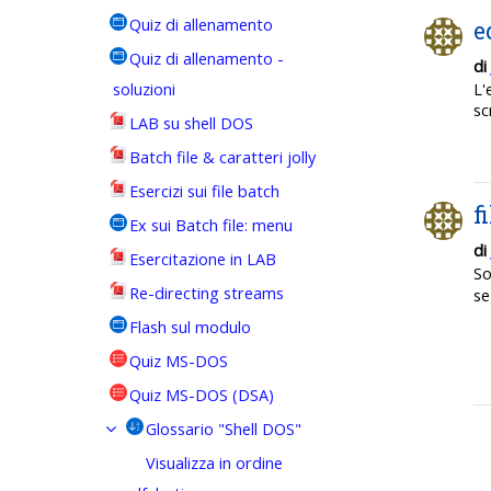
Quiz di allenamento
e
Quiz di allenamento -
di
soluzioni
L'
sc
LAB su shell DOS
Batch file & caratteri jolly
Esercizi sui file batch
f
Ex sui Batch file: menu
di
Esercitazione in LAB
S
Re-directing streams
se
Flash sul modulo
Quiz MS-DOS
Quiz MS-DOS (DSA)
Glossario "Shell DOS"
Visualizza in ordine