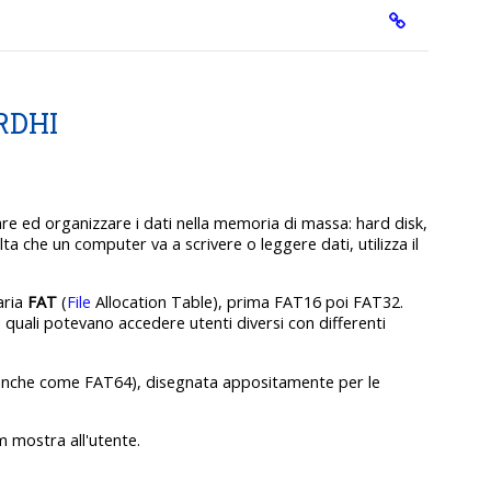
RDHI
are ed organizzare i dati nella memoria di massa: hard disk,
ta che un computer va a scrivere o leggere dati, utilizza il
aria
FAT
(
File
Allocation Table), prima FAT16 poi FAT32.
i quali potevano accedere utenti diversi con differenti
ta anche come FAT64), disegnata appositamente per le
 mostra all'utente.