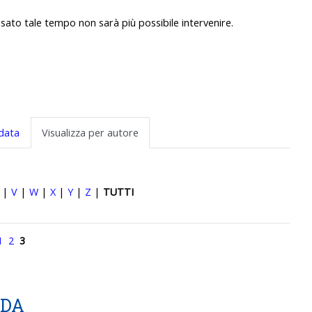
sato tale tempo non sarà più possibile intervenire.
 data
Visualizza per autore
|
V
|
W
|
X
|
Y
|
Z
|
TUTTI
1
2
3
ADA