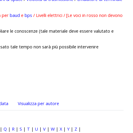
a per
baud
e
bps
/ Livelli elettrici / [Le voci in rosso non devono
liare le conoscenze (tale materiale deve essere valutato e
ssato tale tempo non sarà più possibile intervenire
 data
Visualizza per autore
|
Q
|
R
|
S
|
T
|
U
|
V
|
W
|
X
|
Y
|
Z
|