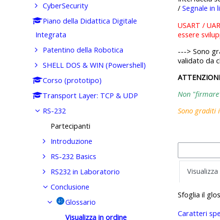
CyberSecurity
/
Segnale in l
Piano della Didattica Digitale
USART / UART
essere svilu
Integrata
Patentino della Robotica
---> Sono gra
validato da c
SHELL DOS & WIN (Powershell)
ATTENZION
Corso (prototipo)
Non "firmare" 
Transport Layer: TCP & UDP
RS-232
Sono graditi 
Partecipanti
Introduzione
RS-232 Basics
Visualizza
RS232 in Laboratorio
Conclusione
Sfoglia il gl
Glossario
Caratteri spe
Visualizza in ordine