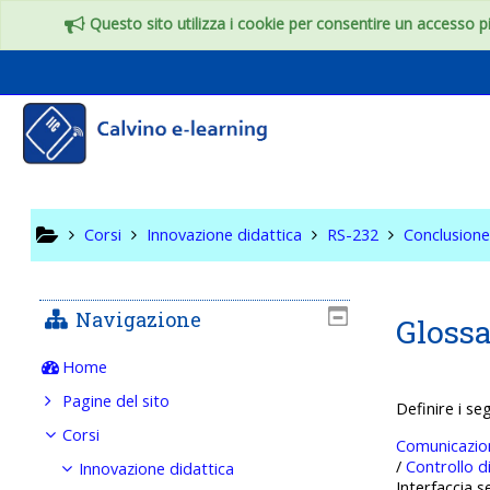
Vai al contenuto principale
Questo sito utilizza i cookie per consentire un accesso più
RS-232
Corsi
Innovazione didattica
RS-232
Conclusion
Navigazione
Glossa
Home
Pagine del sito
Definire i se
Corsi
Comunicazion
/
Controllo d
Innovazione didattica
Interfaccia s