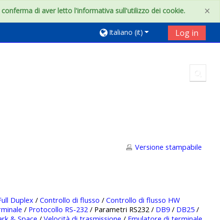
×
onferma di aver letto l'informativa sull'utilizzo dei cookie.
Italiano ‎(it)‎
Log in
Toggl
Versione stampabile
Full Duplex
/
Controllo di flusso
/
Controllo di flusso HW
rminale
/
Protocollo RS-232
/ Parametri RS232 /
DB9
/
DB25
/
rk & Space
/
Velocità di trasmissione
/
Emulatore di terminale