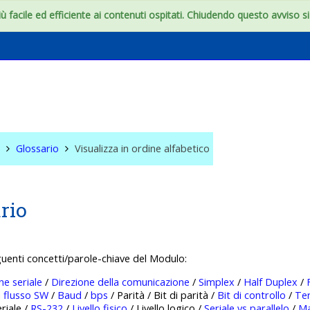
 facile ed efficiente ai contenuti ospitati. Chiudendo questo avviso si c
e
Glossario
Visualizza in ordine alfabetico
rio
guenti concetti/parole-chiave del Modulo:
e seriale
/
Direzione della comunicazione
/
Simplex
/
Half Duplex
/
i flusso SW
/
Baud
/
bps
/ Parità / Bit di parità /
Bit di controllo
/
Te
eriale /
RS-232
/
Livello fisico
/ Livello logico /
Seriale vs parallelo
/
Ma