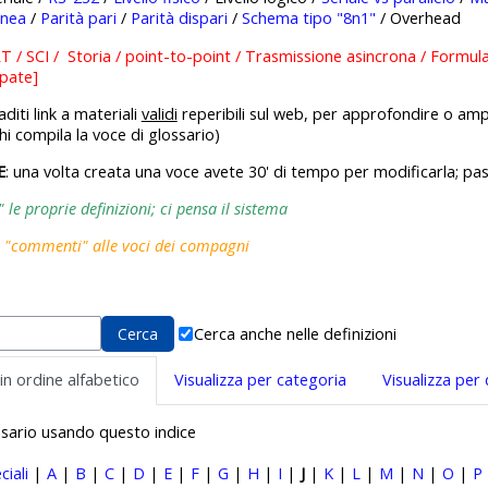
inea
/
Parità pari
/
Parità dispari
/
Schema tipo "8n1"
/ Overhead
 / SCI / Storia / point-to-point / Trasmissione asincrona / Formul
ppate]
diti link a materiali
validi
reperibili sul web, per approfondire o amp
hi compila la voce di glossario)
E
: una volta creata una voce avete 30' di tempo per modificarla; pa
le proprie definizioni; ci pensa il sistema
i "commenti" alle voci dei compagni
Cerca anche nelle definizioni
 in ordine alfabetico
Visualizza per categoria
Visualizza per
ossario usando questo indice
ciali
|
A
|
B
|
C
|
D
|
E
|
F
|
G
|
H
|
I
|
J
|
K
|
L
|
M
|
N
|
O
|
P