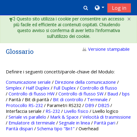
Vai al contenuto principale
Toggle search inpu
Log in
×
Questo sito utilizza i cookie per consentire un accesso
più facile ed efficiente ai contenuti ospitati. Chiudendo
questo avviso si conferma di aver letto l'informativa
sull'utilizzo dei cookie.
Versione stampabile
Glossario
Definire i seguenti concetti/parole-chiave del Modulo:
Comunicazione seriale
/
Direzione della comunicazione
/
Simplex
/
Half Duplex
/
Full Duplex
/
Controllo di flusso
/
Controllo di flusso HW
/
Controllo di flusso SW
/
Baud
/
bps
/ Parità / Bit di parità /
Bit di controllo
/
Terminale
/
Protocollo RS-232
/ Parametri RS232 /
DB9
/
DB25
/
Interfaccia seriale /
RS-232
/
Livello fisico
/ Livello logico
/
Seriale vs parallelo
/
Mark & Space
/
Velocità di trasmissione
/
Emulatore di terminale
/
Segnale in linea
/
Parità pari
/
Parità dispari
/
Schema tipo "8n1"
/ Overhead