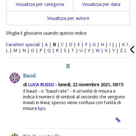
Visualizza per categoria
Visualizza per data
Visualizza per autore
Sfoglia il glossario usando questo indice
Caratteri speciali
|
A
|
B
|
C
|
D
|
E
|
F
|
G
|
H
|
I
|
J
|
K
|
L
|
M
|
N
|
O
|
P
|
Q
|
R
|
S
|
T
|
U
|
V
|
W
|
X
|
Y
|
Z
|
B
Baud
di
LUCA RUSSO
- lunedì, 22 novembre 2021, 09:15
Il baud - o "baud rate" - è un'unità di misura e
indica il numero di simboli al secondo che vengono
inviati in linea; spesso viene confusa con l'unità di
misura
bps
.