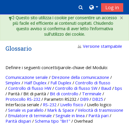
Vai al contenuto principale
Toggle search inpu
Log in
×
Questo sito utilizza i cookie per consentire un accesso
più facile ed efficiente ai contenuti ospitati. Chiudendo
questo avviso si conferma di aver letto l'informativa
sull'utilizzo dei cookie.
Versione stampabile
Glossario
Definire i seguenti concetti/parole-chiave del Modulo:
Comunicazione seriale
/
Direzione della comunicazione
/
Simplex
/
Half Duplex
/
Full Duplex
/
Controllo di flusso
/
Controllo di flusso HW
/
Controllo di flusso SW
/
Baud
/
bps
/ Parità / Bit di parità /
Bit di controllo
/
Terminale
/
Protocollo RS-232
/ Parametri RS232 /
DB9
/
DB25
/
Interfaccia seriale /
RS-232
/
Livello fisico
/ Livello logico
/
Seriale vs parallelo
/
Mark & Space
/
Velocità di trasmissione
/
Emulatore di terminale
/
Segnale in linea
/
Parità pari
/
Parità dispari
/
Schema tipo "8n1"
/ Overhead