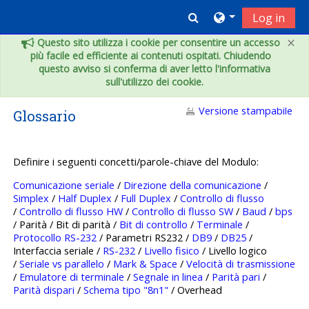
Vai al contenuto principale
Toggle search inpu
Log in
×
Questo sito utilizza i cookie per consentire un accesso
più facile ed efficiente ai contenuti ospitati. Chiudendo
questo avviso si conferma di aver letto l'informativa
sull'utilizzo dei cookie.
Versione stampabile
Glossario
Definire i seguenti concetti/parole-chiave del Modulo:
Comunicazione seriale
/
Direzione della comunicazione
/
Simplex
/
Half Duplex
/
Full Duplex
/
Controllo di flusso
/
Controllo di flusso HW
/
Controllo di flusso SW
/
Baud
/
bps
/ Parità / Bit di parità /
Bit di controllo
/
Terminale
/
Protocollo RS-232
/ Parametri RS232 /
DB9
/
DB25
/
Interfaccia seriale /
RS-232
/
Livello fisico
/ Livello logico
/
Seriale vs parallelo
/
Mark & Space
/
Velocità di trasmissione
/
Emulatore di terminale
/
Segnale in linea
/
Parità pari
/
Parità dispari
/
Schema tipo "8n1"
/ Overhead