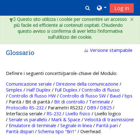
Vai al contenuto principale
Toggle search inpu
Log in
×
Questo sito utilizza i cookie per consentire un accesso
più facile ed efficiente ai contenuti ospitati. Chiudendo
questo avviso si conferma di aver letto l'informativa
sull'utilizzo dei cookie.
Versione stampabile
Glossario
Definire i seguenti concetti/parole-chiave del Modulo:
Comunicazione seriale
/
Direzione della comunicazione
/
Simplex
/
Half Duplex
/
Full Duplex
/
Controllo di flusso
/
Controllo di flusso HW
/
Controllo di flusso SW
/
Baud
/
bps
/ Parità / Bit di parità /
Bit di controllo
/
Terminale
/
Protocollo RS-232
/ Parametri RS232 /
DB9
/
DB25
/
Interfaccia seriale /
RS-232
/
Livello fisico
/ Livello logico
/
Seriale vs parallelo
/
Mark & Space
/
Velocità di trasmissione
/
Emulatore di terminale
/
Segnale in linea
/
Parità pari
/
Parità dispari
/
Schema tipo "8n1"
/ Overhead