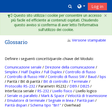
Vai al contenuto principale
Toggle search inpu
Log in
×
Questo sito utilizza i cookie per consentire un accesso
più facile ed efficiente ai contenuti ospitati. Chiudendo
questo avviso si conferma di aver letto l'informativa
sull'utilizzo dei cookie.
Versione stampabile
Glossario
Definire i seguenti concetti/parole-chiave del Modulo:
Comunicazione seriale
/
Direzione della comunicazione
/
Simplex
/
Half Duplex
/
Full Duplex
/
Controllo di flusso
/
Controllo di flusso HW
/
Controllo di flusso SW
/
Baud
/
bps
/ Parità / Bit di parità /
Bit di controllo
/
Terminale
/
Protocollo RS-232
/ Parametri RS232 /
DB9
/
DB25
/
Interfaccia seriale /
RS-232
/
Livello fisico
/ Livello logico
/
Seriale vs parallelo
/
Mark & Space
/
Velocità di trasmissione
/
Emulatore di terminale
/
Segnale in linea
/
Parità pari
/
Parità dispari
/
Schema tipo "8n1"
/ Overhead