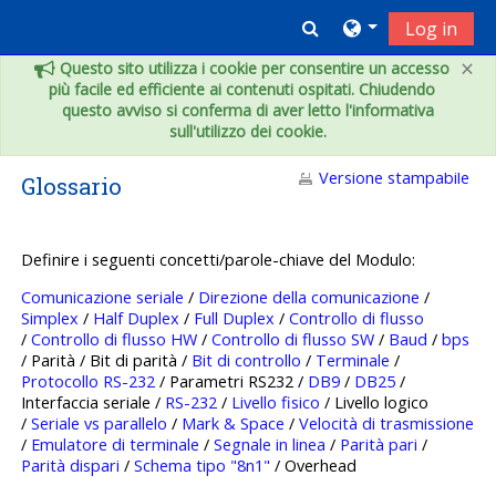
Vai al contenuto principale
Toggle search inpu
Log in
×
Questo sito utilizza i cookie per consentire un accesso
più facile ed efficiente ai contenuti ospitati. Chiudendo
questo avviso si conferma di aver letto l'informativa
sull'utilizzo dei cookie.
Versione stampabile
Glossario
Definire i seguenti concetti/parole-chiave del Modulo:
Comunicazione seriale
/
Direzione della comunicazione
/
Simplex
/
Half Duplex
/
Full Duplex
/
Controllo di flusso
/
Controllo di flusso HW
/
Controllo di flusso SW
/
Baud
/
bps
/ Parità / Bit di parità /
Bit di controllo
/
Terminale
/
Protocollo RS-232
/ Parametri RS232 /
DB9
/
DB25
/
Interfaccia seriale /
RS-232
/
Livello fisico
/ Livello logico
/
Seriale vs parallelo
/
Mark & Space
/
Velocità di trasmissione
/
Emulatore di terminale
/
Segnale in linea
/
Parità pari
/
Parità dispari
/
Schema tipo "8n1"
/ Overhead