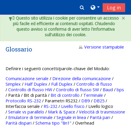
Vai al contenuto principale
Toggle search inpu
Log in
×
Questo sito utilizza i cookie per consentire un accesso
più facile ed efficiente ai contenuti ospitati. Chiudendo
questo avviso si conferma di aver letto l'informativa
sull'utilizzo dei cookie.
Versione stampabile
Glossario
Definire i seguenti concetti/parole-chiave del Modulo:
Comunicazione seriale
/
Direzione della comunicazione
/
Simplex
/
Half Duplex
/
Full Duplex
/
Controllo di flusso
/
Controllo di flusso HW
/
Controllo di flusso SW
/
Baud
/
bps
/ Parità / Bit di parità /
Bit di controllo
/
Terminale
/
Protocollo RS-232
/ Parametri RS232 /
DB9
/
DB25
/
Interfaccia seriale /
RS-232
/
Livello fisico
/ Livello logico
/
Seriale vs parallelo
/
Mark & Space
/
Velocità di trasmissione
/
Emulatore di terminale
/
Segnale in linea
/
Parità pari
/
Parità dispari
/
Schema tipo "8n1"
/ Overhead