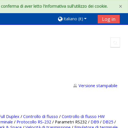
×
onferma di aver letto l'informativa sull'utilizzo dei cookie.
Italiano ‎(it)‎
Log in
Toggl
Versione stampabile
Full Duplex
/
Controllo di flusso
/
Controllo di flusso HW
rminale
/
Protocollo RS-232
/ Parametri RS232 /
DB9
/
DB25
/
rk & Space
/
Velocità di trasmissione
/
Emulatore di terminale