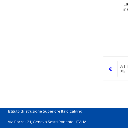
La
in
AT
File
Vai a...
Istituto di Istruzione Superiore Italo Calvino
Via Borzoli 21, Genova Sestri Ponente - ITALIA