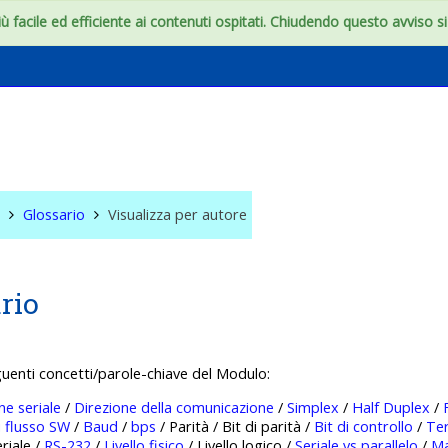
 facile ed efficiente ai contenuti ospitati. Chiudendo questo avviso si c
e
Glossario
Visualizza per autore
rio
guenti concetti/parole-chiave del Modulo:
e seriale
/
Direzione della comunicazione
/
Simplex
/
Half Duplex
/
i flusso SW
/
Baud
/
bps
/ Parità / Bit di parità /
Bit di controllo
/
Te
eriale /
RS-232
/
Livello fisico
/ Livello logico /
Seriale vs parallelo
/
Ma