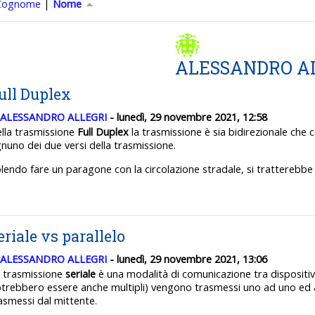
r Nome crescente
Cognome
|
Nome
ALESSANDRO A
ull Duplex
ALESSANDRO ALLEGRI
- lunedì, 29 novembre 2021, 12:58
lla trasmissione
Full Duplex
la trasmissione è sia bidirezionale che
nuno dei due versi della trasmissione.
lendo fare un paragone con la circolazione stradale, si tratterebbe
eriale vs parallelo
ALESSANDRO ALLEGRI
- lunedì, 29 novembre 2021, 13:06
 trasmissione
seriale
è una modalità di comunicazione tra dispositivi 
trebbero essere anche multipli) vengono trasmessi uno ad uno ed ar
asmessi dal mittente.