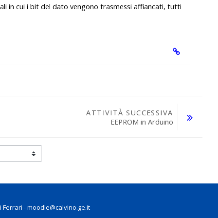
i in cui i bit del dato vengono trasmessi affiancati, tutti
ATTIVITÀ SUCCESSIVA
EEPROM in Arduino
 Ferrari - moodle@calvino.ge.it