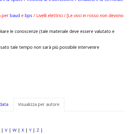
a per
baud
e
bps
/ Livelli elettrici / [Le voci in rosso non devono
liare le conoscenze (tale materiale deve essere valutato e
ssato tale tempo non sarà più possibile intervenire
 data
Visualizza per autore
|
V
|
W
|
X
|
Y
|
Z
|