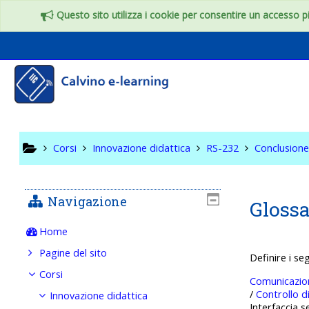
Vai al contenuto principale
Questo sito utilizza i cookie per consentire un accesso più
RS-232
Corsi
Innovazione didattica
RS-232
Conclusion
Navigazione
Glossa
Home
Pagine del sito
Definire i se
Corsi
Comunicazion
/
Controllo d
Innovazione didattica
Interfaccia s