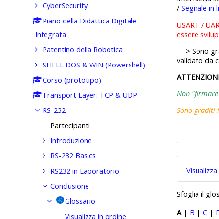
CyberSecurity
/
Segnale in l
Piano della Didattica Digitale
USART / UART
essere svilu
Integrata
Patentino della Robotica
---> Sono gra
validato da c
SHELL DOS & WIN (Powershell)
ATTENZION
Corso (prototipo)
Non "firmare" 
Transport Layer: TCP & UDP
RS-232
Sono graditi 
Partecipanti
Introduzione
RS-232 Basics
Visualizza
RS232 in Laboratorio
Conclusione
Sfoglia il gl
Glossario
A
|
B
|
C
|
Visualizza in ordine