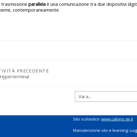
 trasmissione
parallela
è una comunicazione tra due dispositivi digital
sieme, contemporaneamente.
TIVITÀ PRECEDENTE
 Hyperterminal
Sito scolastico:
www.calvino.ge.it
Manutenzione sito e-learning: Luigi