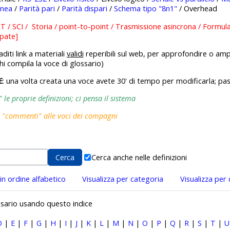
inea
/
Parità pari
/
Parità dispari
/
Schema tipo "8n1"
/ Overhead
 / SCI / Storia / point-to-point / Trasmissione asincrona / Formul
ppate]
diti link a materiali
validi
reperibili sul web, per approfondire o amp
hi compila la voce di glossario)
E
: una volta creata una voce avete 30' di tempo per modificarla; pa
le proprie definizioni; ci pensa il sistema
i "commenti" alle voci dei compagni
Cerca anche nelle definizioni
 in ordine alfabetico
Visualizza per categoria
Visualizza per
ossario usando questo indice
D
|
E
|
F
|
G
|
H
|
I
|
J
|
K
|
L
|
M
|
N
|
O
|
P
|
Q
|
R
|
S
|
T
|
U