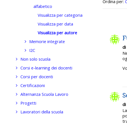
Ordinato pe
Ordina per:
alfabetico
Visualizza per categoria
Visualizza per data
Visualizza per autore
F
Memorie integrate
di
I2C
Ne
og
Non solo scuola
Corsi e-learning dei docenti
Vo
Corsi per docenti
Certificazioni
S
Alternanza Scuola Lavoro
Progetti
di
La
Lavoratori della scuola
po
tr