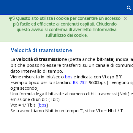
Vai al contenuto principale
×
Questo sito utilizza i cookie per consentire un accesso
più facile ed efficiente ai contenuti ospitati. Chiudendo
questo avviso si conferma di aver letto l'informativa
sull'utilizzo dei cookie.
Velocità di trasmissione
La
velocità di trasmission
e
(detta anche
bit-rate
) indica l
bit che possono essere trasferiti su un canale di comuni
dato intervallo di tempo.
Viene misurata in bit/sec o
bps
e indicata con Vtx (o BR)
Esempio tipico per lo standard
RS-232
: 9600bps (= vengono s
ogni secondo)
Una formula lega il bit-rate al numero di bit trasmessi (Nbit) 
emissione di un bit (Tbit):
Vtx = 1/ Tbit [
bps
]
Se trasmettiamo Nbit in un tempo T, si ha: Vtx = Nbit / T