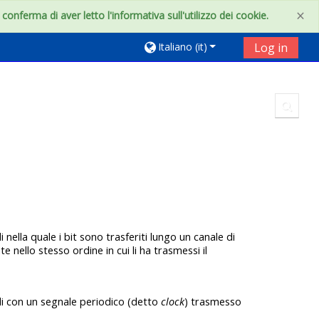
×
onferma di aver letto l'informativa sull'utilizzo dei cookie.
Italiano ‎(it)‎
Log in
Toggl
li nella quale i bit sono trasferiti lungo un canale di
 nello stesso ordine in cui li ha trasmessi il
oli con un segnale periodico (detto
clock
) trasmesso