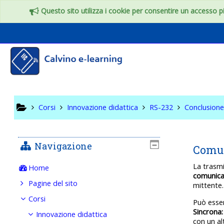
Vai al contenuto principale
Questo sito utilizza i cookie per consentire un accesso più
RS-232
Corsi
Innovazione didattica
RS-232
Conclusion
Navigazione
Comun
La trasm
Home
comunica
Pagine del sito
mittente.
Corsi
Può esse
Sincrona:
Innovazione didattica
con un al