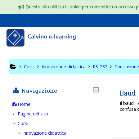
Vai al contenuto principale
Questo sito utilizza i cookie per consentire un accesso più
RS-232
Corsi
Innovazione didattica
RS-232
Conclusion
Navigazione
Baud
Il baud -
Home
confusa c
Pagine del sito
Corsi
Innovazione didattica