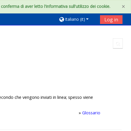
×
onferma di aver letto l'informativa sull'utilizzo dei cookie.
Italiano ‎(it)‎
Log in
Toggl
secondo che vengono inviati in linea; spesso viene
»
Glossario