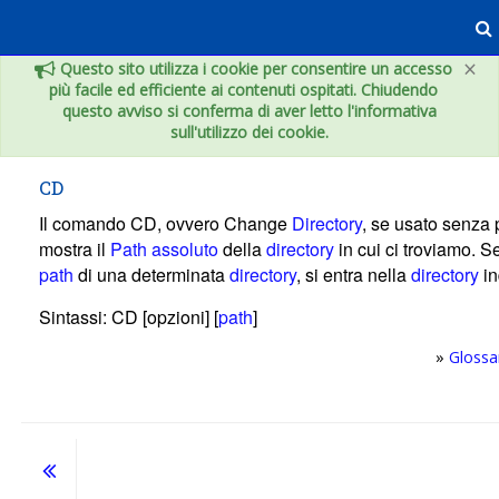
Vai al contenuto principale
×
Questo sito utilizza i cookie per consentire un accesso
più facile ed efficiente ai contenuti ospitati. Chiudendo
questo avviso si conferma di aver letto l'informativa
sull'utilizzo dei cookie.
CD
Il comando CD, ovvero Change
Directory
, se usato senza
mostra il
Path assoluto
della
directory
in cui ci troviamo. S
path
di una determinata
directory
, si entra nella
directory
in
Sintassi: CD [opzioni] [
path
]
»
Glossa