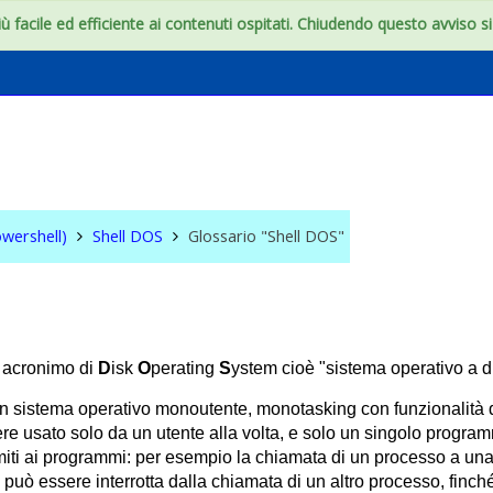
 facile ed efficiente ai contenuti ospitati. Chiudendo questo avviso si c
S & WIN (Powershell)
wershell)
Shell DOS
Glossario "Shell DOS"
acronimo di
D
isk
O
perating
S
ystem cioè "sistema operativo a d
 sistema operativo monoutente, monotasking con funzionalità di 
re usato solo da un utente alla volta, e solo un singolo program
imiti ai programmi: per esempio la chiamata di un processo a una
può essere interrotta dalla chiamata di un altro processo, finché