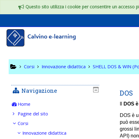
Vai al contenuto principale
Questo sito utilizza i cookie per consentire un accesso più
SHELL DO
Corsi
Innovazione didattica
SHELL DOS & WIN (Po
Navigazione
DOS
Home
Il
DOS è
Pagine del sito
DOS è un
può esse
Corsi
grossi l
Innovazione didattica
API) non 