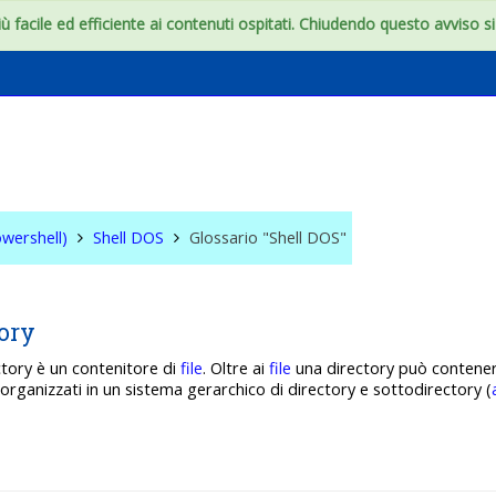
 facile ed efficiente ai contenuti ospitati. Chiudendo questo avviso si c
S & WIN (Powershell)
wershell)
Shell DOS
Glossario "Shell DOS"
tory
ctory
è un contenitore di
file
. Oltre ai
file
una directory
può contener
o
organizzati in un sistema gerarchico di directory
e sottodirectory (