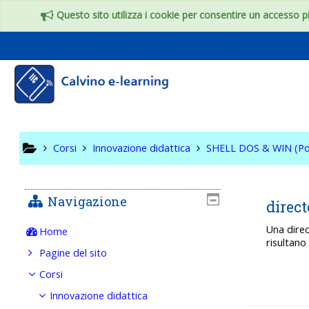
Vai al contenuto principale
Questo sito utilizza i cookie per consentire un accesso più
SHELL DO
Corsi
Innovazione didattica
SHELL DOS & WIN (Po
Navigazione
direc
Una dire
Home
risultan
Pagine del sito
Corsi
Innovazione didattica