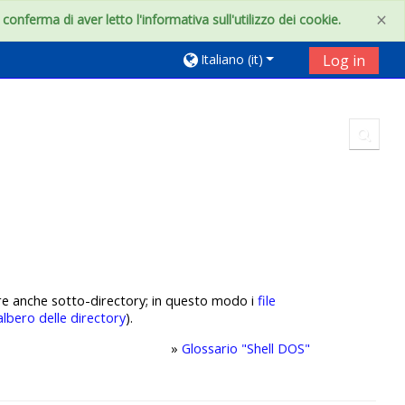
×
onferma di aver letto l'informativa sull'utilizzo dei cookie.
Italiano ‎(it)‎
Log in
Toggl
e anche sotto-directory;
in questo modo i
file
albero delle directory
).
»
Glossario "Shell DOS"