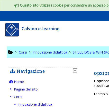
Vai al contenuto principale
Questo sito utilizza i cookie per consentire un accesso più
SHELL DO
Corsi
Innovazione didattica
SHELL DOS & WIN (Po
Navigazione
opzio
L'
opzion
Home
specifica
Pagine del sito
Esempio: 
Corsi
Innovazione didattica