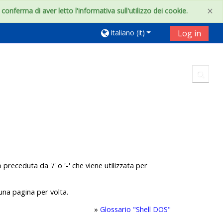
×
onferma di aver letto l'informativa sull'utilizzo dei cookie.
Italiano ‎(it)‎
Log in
Toggl
receduta da '/' o '-' che viene utilizzata per
una pagina per volta.
»
Glossario "Shell DOS"