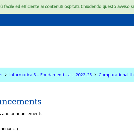
 facile ed efficiente ai contenuti ospitati. Chiudendo questo avviso si c
ica 3 - Fondamenti -
2-23
ri
Informatica 3 - Fondamenti - a.s. 2022-23
Computational th
uncements
s and announcements
annunci.)