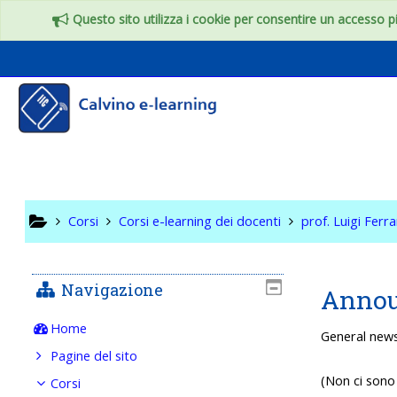
Vai al contenuto principale
Questo sito utilizza i cookie per consentire un accesso più
Informat
a.s. 202
Corsi
Corsi e-learning dei docenti
prof. Luigi Ferra
Navigazione
Anno
Home
General new
Pagine del sito
(Non ci sono 
Corsi