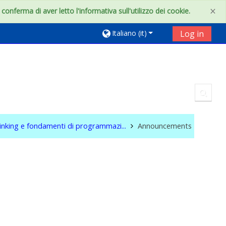
×
onferma di aver letto l'informativa sull'utilizzo dei cookie.
Italiano ‎(it)‎
Log in
Toggl
inking e fondamenti di programmazi...
Announcements