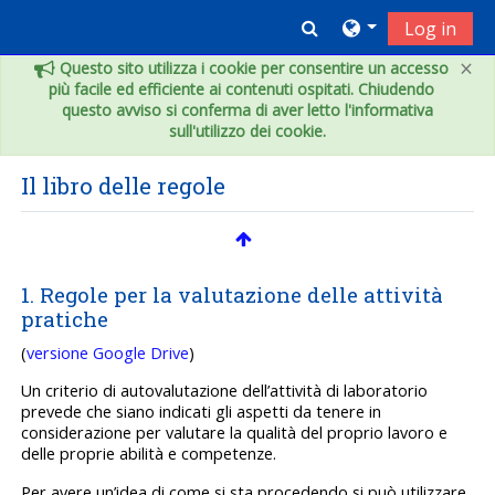
Vai al contenuto principale
Toggle search inpu
Log in
×
Questo sito utilizza i cookie per consentire un accesso
più facile ed efficiente ai contenuti ospitati. Chiudendo
questo avviso si conferma di aver letto l'informativa
sull'utilizzo dei cookie.
Il libro delle regole
1. Regole per la valutazione delle attività
pratiche
(
versione Google Drive
)
Un criterio di autovalutazione dell’attività di laboratorio
prevede che siano indicati gli aspetti da tenere in
considerazione per valutare la qualità del proprio lavoro e
delle proprie abilità e competenze.
Per avere un’idea di come si sta procedendo si può utilizzare